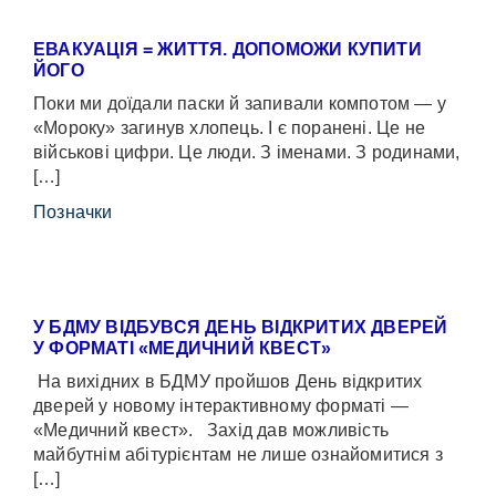
ЕВАКУАЦІЯ = ЖИТТЯ. ДОПОМОЖИ КУПИТИ
ЙОГО
Поки ми доїдали паски й запивали компотом — у
«Мороку» загинув хлопець. І є поранені. Це не
військові цифри. Це люди. З іменами. З родинами,
[…]
Позначки
У БДМУ ВІДБУВСЯ ДЕНЬ ВІДКРИТИХ ДВЕРЕЙ
У ФОРМАТІ «МЕДИЧНИЙ КВЕСТ»
На вихідних в БДМУ пройшов День відкритих
дверей у новому інтерактивному форматі —
«Медичний квест». Захід дав можливість
майбутнім абітурієнтам не лише ознайомитися з
[…]