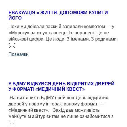
ЕВАКУАЦІЯ = ЖИТТЯ. ДОПОМОЖИ КУПИТИ
ЙОГО
Поки ми доїдали паски й запивали компотом — у
«Мороку» загинув хлопець. І є поранені. Це не
військові цифри. Це люди. З іменами. З родинами,
[…]
Позначки
У БДМУ ВІДБУВСЯ ДЕНЬ ВІДКРИТИХ ДВЕРЕЙ
У ФОРМАТІ «МЕДИЧНИЙ КВЕСТ»
На вихідних в БДМУ пройшов День відкритих
дверей у новому інтерактивному форматі —
«Медичний квест». Захід дав можливість
майбутнім абітурієнтам не лише ознайомитися з
[…]