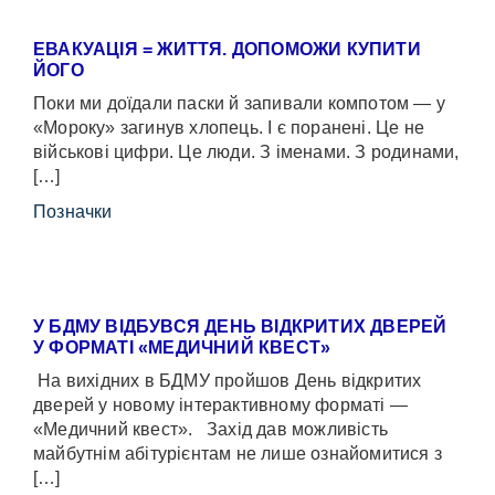
ЕВАКУАЦІЯ = ЖИТТЯ. ДОПОМОЖИ КУПИТИ
ЙОГО
Поки ми доїдали паски й запивали компотом — у
«Мороку» загинув хлопець. І є поранені. Це не
військові цифри. Це люди. З іменами. З родинами,
[…]
Позначки
У БДМУ ВІДБУВСЯ ДЕНЬ ВІДКРИТИХ ДВЕРЕЙ
У ФОРМАТІ «МЕДИЧНИЙ КВЕСТ»
На вихідних в БДМУ пройшов День відкритих
дверей у новому інтерактивному форматі —
«Медичний квест». Захід дав можливість
майбутнім абітурієнтам не лише ознайомитися з
[…]