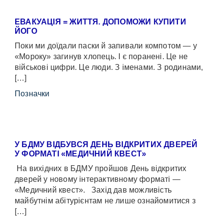
ЕВАКУАЦІЯ = ЖИТТЯ. ДОПОМОЖИ КУПИТИ
ЙОГО
Поки ми доїдали паски й запивали компотом — у
«Мороку» загинув хлопець. І є поранені. Це не
військові цифри. Це люди. З іменами. З родинами,
[…]
Позначки
У БДМУ ВІДБУВСЯ ДЕНЬ ВІДКРИТИХ ДВЕРЕЙ
У ФОРМАТІ «МЕДИЧНИЙ КВЕСТ»
На вихідних в БДМУ пройшов День відкритих
дверей у новому інтерактивному форматі —
«Медичний квест». Захід дав можливість
майбутнім абітурієнтам не лише ознайомитися з
[…]