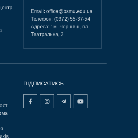
центр
Email:
office@bsmu.edu.ua
Телефон:
(0372) 55-37-54
Адреса: : м. Чернівці, пл.
а
Театральна, 2
ПІДПИСАТИСЬ
ості
рма
ня
иків