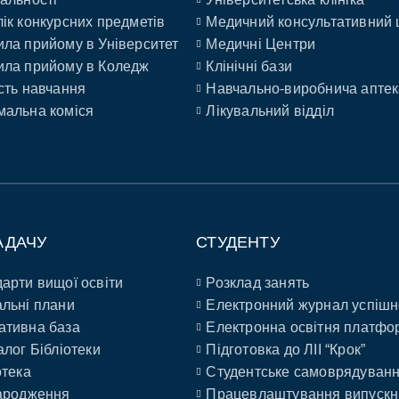
ік конкурсних предметів
Медичний консультативний 
ла прийому в Університет
Медичні Центри
ла прийому в Коледж
Клінічні бази
сть навчання
Навчально-виробнича аптек
альна коміся
Лікувальний відділ
АДАЧУ
СТУДЕНТУ
арти вищої освіти
Розклад занять
льні плани
Електронний журнал успішн
ативна база
Електронна освітня платфо
алог Бібліотеки
Підготовка до ЛІІ “Крок”
отека
Студентське самоврядуван
ародження
Працевлаштування випускн