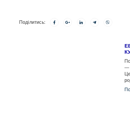
Поділитись:
Е
К
По
— 
Це
ро
По