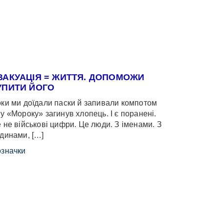
ВАКУАЦІЯ = ЖИТТЯ. ДОПОМОЖИ
УПИТИ ЙОГО
ки ми доїдали паски й запивали компотом
у «Мороку» загинув хлопець. І є поранені.
 не військові цифри. Це люди. З іменами. З
динами, […]
значки