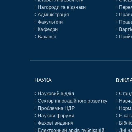
Нагороди та відзнаки
Перел
Адміністрація
Прави
Факультети
Прави
Кафедри
Варті
Вакансії
Прийм
НАУКА
ВИКЛ
Науковий відділ
Станд
Сектор інноваційного розвитку
Навча
Проблемна НДР
Норм
Наукові форуми
E-кат
Фахові видання
Біблі
Електронний архів публікацій
Дні н