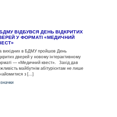
 БДМУ ВІДБУВСЯ ДЕНЬ ВІДКРИТИХ
ВЕРЕЙ У ФОРМАТІ «МЕДИЧНИЙ
ВЕСТ»
 вихідних в БДМУ пройшов День
дкритих дверей у новому інтерактивному
рматі — «Медичний квест». Захід дав
жливість майбутнім абітурієнтам не лише
найомитися з […]
значки