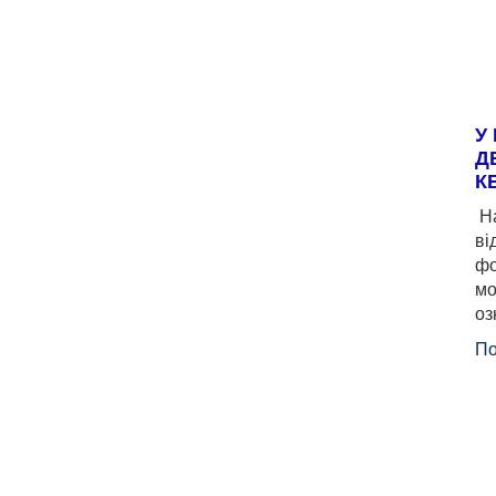
У
Д
К
На
ві
фо
мо
оз
По