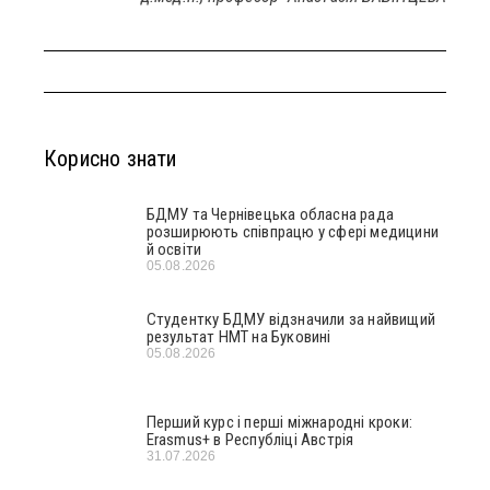
Корисно знати
БДМУ та Чернівецька обласна рада
розширюють співпрацю у сфері медицини
й освіти
05.08.2026
Студентку БДМУ відзначили за найвищий
результат НМТ на Буковині
05.08.2026
Перший курс і перші міжнародні кроки:
Erasmus+ в Республіці Австрія
31.07.2026