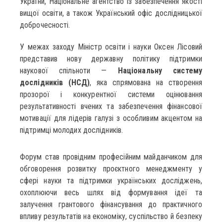
України, Національне агентство із забезпечення якості
вищої освіти, а також Український офіс дослідницької
доброчесності.
У межах заходу Міністр освіти і науки Оксен Лісовий
представив нову державну політику підтримки
наукової спільноти —
Національну систему
дослідників (НСД)
, яка спрямована на створення
прозорої і конкурентної системи оцінювання
результативності вчених та забезпечення фінансової
мотивації для лідерів галузі з особливим акцентом на
підтримці молодих дослідників.
Форум став провідним професійним майданчиком для
обговорення розвитку проєктного менеджменту у
сфері науки та підтримки українських досліджень,
охоплюючи весь шлях від формування ідеї та
залучення грантового фінансування до практичного
впливу результатів на економіку, суспільство й безпеку