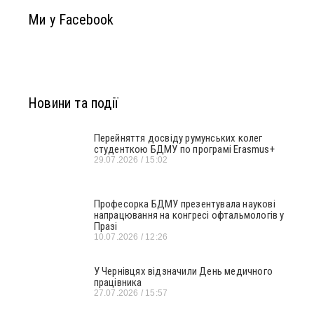
Ми у Facebook
Новини та події
Перейняття досвіду румунських колег
студенткою БДМУ по програмі Erasmus+
29.07.2026
15:02
Професорка БДМУ презентувала наукові
напрацювання на конгресі офтальмологів у
Празі
10.07.2026
12:26
У Чернівцях відзначили День медичного
працівника
27.07.2026
15:57