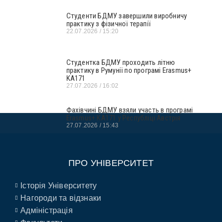
Студенти БДМУ завершили виробничу
практику з фізичної терапії
22.07.2026
15:20
Студентка БДМУ проходить літню
практику в Румунії по програмі Erasmus+
KA171
27.07.2026
16:02
Фахівчині БДМУ взяли участь в програмі
Erasmus+ KA171 у Республіці Австрія
27.07.2026
15:43
ПРО УНІВЕРСИТЕТ
Історія Університету
Нагороди та відзнаки
Адміністрація