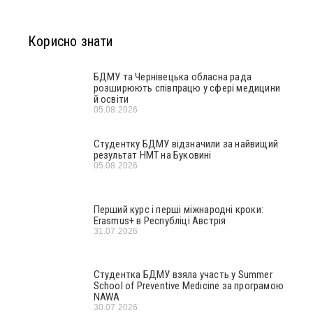
Корисно знати
БДМУ та Чернівецька обласна рада
розширюють співпрацю у сфері медицини
й освіти
05.08.2026
Студентку БДМУ відзначили за найвищий
результат НМТ на Буковині
05.08.2026
Перший курс і перші міжнародні кроки:
Erasmus+ в Республіці Австрія
31.07.2026
Студентка БДМУ взяла участь у Summer
School of Preventive Medicine за програмою
NAWA
30.07.2026