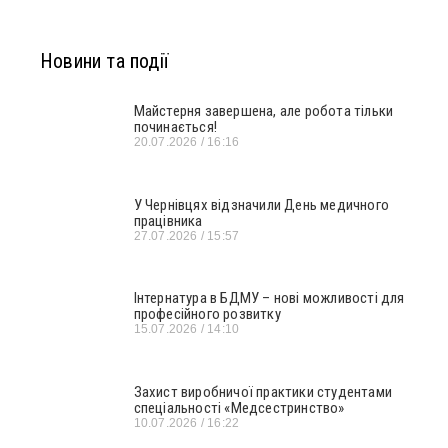
Новини та події
Майстерня завершена, але робота тільки
починається!
20.07.2026
16:16
У Чернівцях відзначили День медичного
працівника
27.07.2026
15:57
Інтернатура в БДМУ – нові можливості для
професійного розвитку
15.07.2026
14:10
Захист виробничої практики студентами
спеціальності «Медсестринство»
10.07.2026
16:22