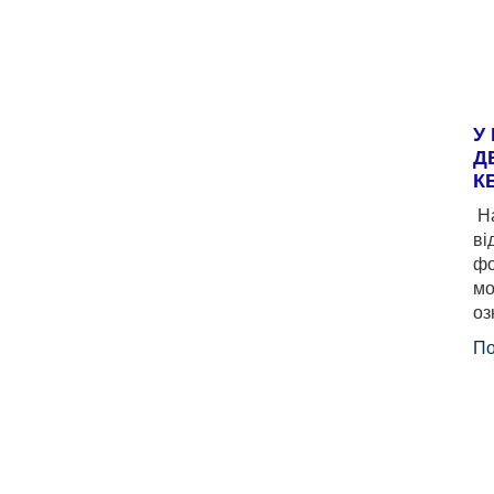
У
Д
К
На
ві
фо
мо
оз
По