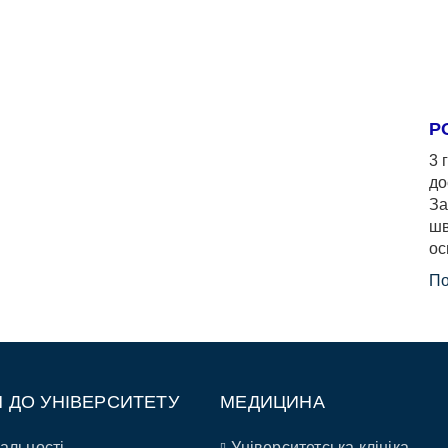
Р
3 
до
За
шв
ос
По
П ДО УНІВЕРСИТЕТУ
МЕДИЦИНА
альності
Університетська клініка