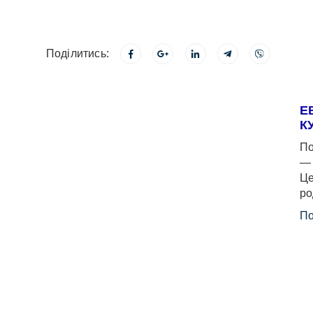
Поділитись:
Е
К
По
— 
Це
ро
По