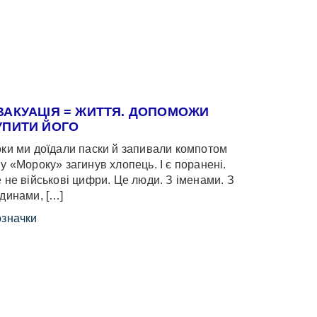
ВАКУАЦІЯ = ЖИТТЯ. ДОПОМОЖИ
УПИТИ ЙОГО
ки ми доїдали паски й запивали компотом
у «Мороку» загинув хлопець. І є поранені.
 не військові цифри. Це люди. З іменами. З
динами, […]
значки