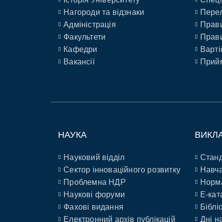
Нагороди та відзнаки
Перел
Адміністрація
Прави
Факультети
Прави
Кафедри
Варті
Вакансії
Прийм
НАУКА
ВИКЛ
Науковий відділ
Станд
Сектор інноваційного розвитку
Навча
Проблемна НДР
Норм
Наукові форуми
E-кат
Фахові видання
Біблі
Електронний архів публікацій
Дні н