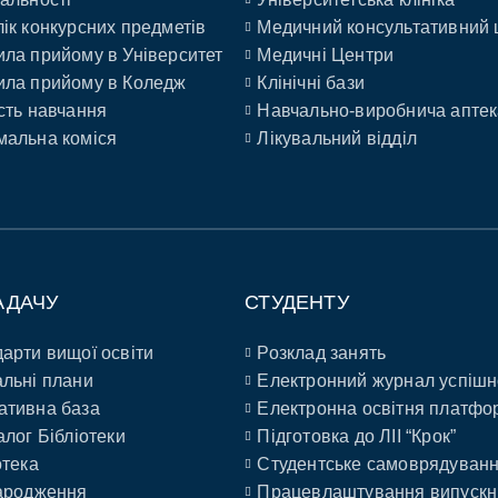
ік конкурсних предметів
Медичний консультативний 
ла прийому в Університет
Медичні Центри
ла прийому в Коледж
Клінічні бази
сть навчання
Навчально-виробнича аптек
альна коміся
Лікувальний відділ
АДАЧУ
СТУДЕНТУ
арти вищої освіти
Розклад занять
льні плани
Електронний журнал успішн
ативна база
Електронна освітня платфо
алог Бібліотеки
Підготовка до ЛІІ “Крок”
отека
Студентське самоврядуван
ародження
Працевлаштування випускн