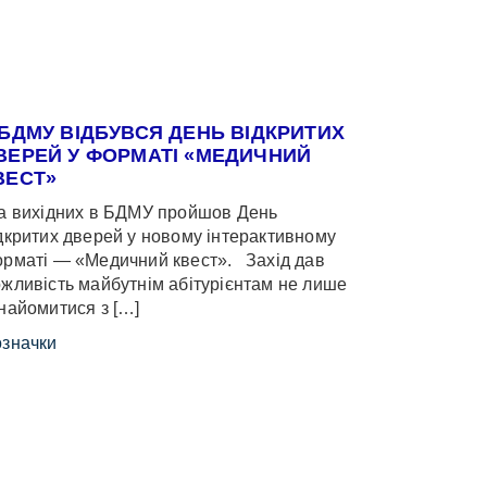
 БДМУ ВІДБУВСЯ ДЕНЬ ВІДКРИТИХ
ВЕРЕЙ У ФОРМАТІ «МЕДИЧНИЙ
ВЕСТ»
 вихідних в БДМУ пройшов День
дкритих дверей у новому інтерактивному
рматі — «Медичний квест». Захід дав
жливість майбутнім абітурієнтам не лише
найомитися з […]
значки