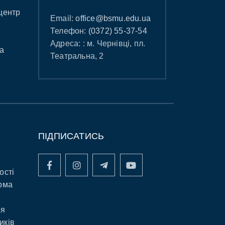
центр
Email:
office@bsmu.edu.ua
Телефон:
(0372) 55-37-54
Адреса: : м. Чернівці, пл.
а
Театральна, 2
ПІДПИСАТИСЬ
ості
рма
ня
иків