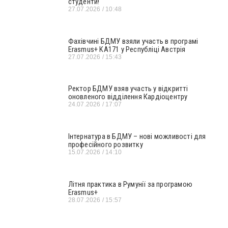
студенти!
27.07.2026
10:48
Фахівчині БДМУ взяли участь в програмі
Erasmus+ KA171 у Республіці Австрія
27.07.2026
15:43
Ректор БДМУ взяв участь у відкритті
оновленого відділення Кардіоцентру
24.07.2026
17:07
Інтернатура в БДМУ – нові можливості для
професійного розвитку
15.07.2026
14:10
Літня практика в Румунії за програмою
Erasmus+
28.07.2026
15:57