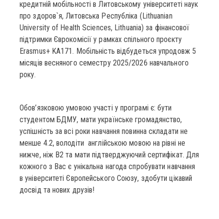
кредитній мобільності в Литовському університеті наук
про здоров`я, Литовська Республіка (Lithuanian
University of Health Sciences, Lithuania) за фінансової
підтримки Єврокомісії у рамках спільного проєкту
Erasmus+ KA171. Мобільність відбудеться упродовж 5
місяців весняного семестру 2025/2026 навчального
року.
Обов’язковою умовою участі у програмі є: бути
студентом БДМУ, мати українське громадянство,
успішність за всі роки навчання повинна складати не
менше 4.2, володіти англійською мовою на рівні не
нижче, ніж В2 та мати підтверджуючий сертифікат. Для
кожного з Вас є унікальна нагода спробувати навчання
в університеті Європейського Союзу, здобути цікавий
досвід та нових друзів!