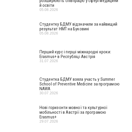
розширюють співпрацю у сфері медицини
й освіти
05.08.2026
Студентку БДМУ відзначили за найвищий
результат НМТ на Буковині
05.08.2026
Перший курс і перші міжнародні кроки:
Erasmus+ в Республіці Австрія
31.07.2026
Студентка БДМУ взяла участь у Summer
School of Preventive Medicine за програмою
NAWA
30.07.2026
Нові горизонти мовної та культурної
мобільності в Австрії за програмою
Erasmus+
29.07.2026