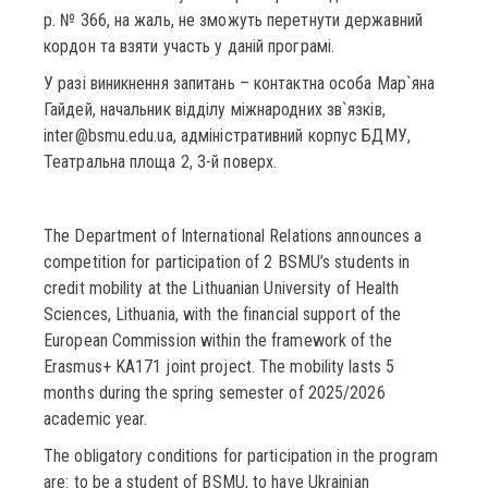
р. № 366, на жаль, не зможуть перетнути державний
кордон та взяти участь у даній програмі.
У разі виникнення запитань – контактна особа Мар`яна
Гайдей, начальник відділу міжнародних зв`язків,
inter@bsmu.edu.ua, адміністративний корпус БДМУ,
Театральна площа 2, 3-й поверх.
The Department of International Relations announces a
competition for participation of 2 BSMU’s students in
credit mobility at the Lithuanian University of Health
Sciences, Lithuania, with the financial support of the
European Commission within the framework of the
Erasmus+ KA171 joint project. The mobility lasts 5
months during the spring semester of 2025/2026
academic year.
The obligatory conditions for participation in the program
are: to be a student of BSMU, to have Ukrainian