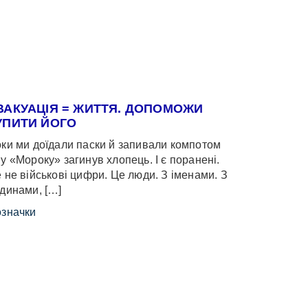
ВАКУАЦІЯ = ЖИТТЯ. ДОПОМОЖИ
УПИТИ ЙОГО
ки ми доїдали паски й запивали компотом
у «Мороку» загинув хлопець. І є поранені.
 не військові цифри. Це люди. З іменами. З
динами, […]
значки