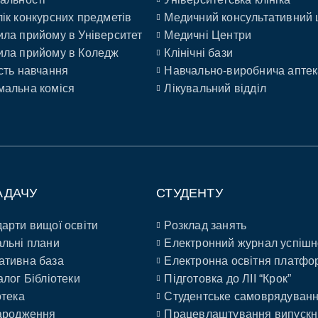
ік конкурсних предметів
Медичний консультативний 
ла прийому в Університет
Медичні Центри
ла прийому в Коледж
Клінічні бази
сть навчання
Навчально-виробнича аптек
альна коміся
Лікувальний відділ
АДАЧУ
СТУДЕНТУ
арти вищої освіти
Розклад занять
льні плани
Електронний журнал успішн
ативна база
Електронна освітня платфо
алог Бібліотеки
Підготовка до ЛІІ “Крок”
отека
Студентське самоврядуван
ародження
Працевлаштування випускн