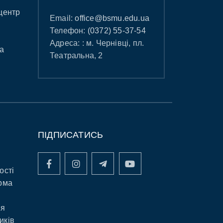
центр
Email:
office@bsmu.edu.ua
Телефон:
(0372) 55-37-54
Адреса: : м. Чернівці, пл.
а
Театральна, 2
ПІДПИСАТИСЬ
ості
рма
ня
иків