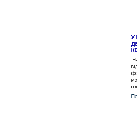
У
Д
К
На
ві
фо
мо
оз
По