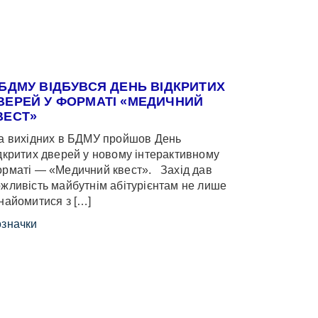
 БДМУ ВІДБУВСЯ ДЕНЬ ВІДКРИТИХ
ВЕРЕЙ У ФОРМАТІ «МЕДИЧНИЙ
ВЕСТ»
 вихідних в БДМУ пройшов День
дкритих дверей у новому інтерактивному
рматі — «Медичний квест». Захід дав
жливість майбутнім абітурієнтам не лише
найомитися з […]
значки