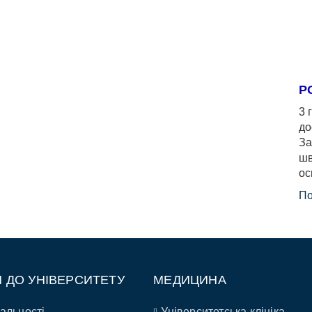
Р
3 
до
За
шв
ос
По
П ДО УНІВЕРСИТЕТУ
МЕДИЦИНА
альності
Університетська клініка