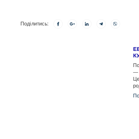
Поділитись:
Е
К
По
— 
Це
ро
По