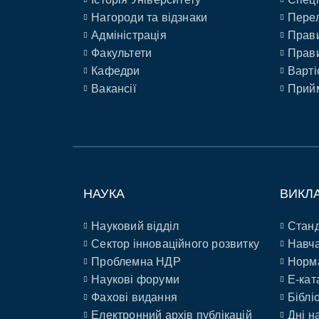
Нагороди та відзнаки
Перел
Адміністрація
Прави
Факультети
Прави
Кафедри
Варті
Вакансії
Прийм
НАУКА
ВИКЛ
Науковий відділ
Станд
Сектор інноваційного розвитку
Навча
Проблемна НДР
Норм
Наукові форуми
E-кат
Фахові видання
Біблі
Електронний архів публікацій
Дні н