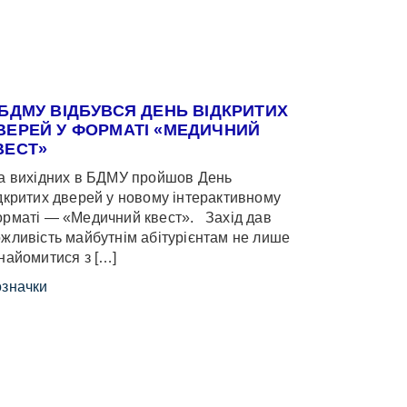
 БДМУ ВІДБУВСЯ ДЕНЬ ВІДКРИТИХ
ВЕРЕЙ У ФОРМАТІ «МЕДИЧНИЙ
ВЕСТ»
 вихідних в БДМУ пройшов День
дкритих дверей у новому інтерактивному
рматі — «Медичний квест». Захід дав
жливість майбутнім абітурієнтам не лише
найомитися з […]
значки