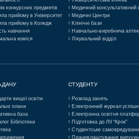
ік конкурсних предметів
Медичний консультативний 
ла прийому в Університет
Медичні Центри
ла прийому в Коледж
Клінічні бази
сть навчання
Навчально-виробнича аптек
альна коміся
Лікувальний відділ
АДАЧУ
СТУДЕНТУ
арти вищої освіти
Розклад занять
льні плани
Електронний журнал успішн
ативна база
Електронна освітня платфо
алог Бібліотеки
Підготовка до ЛІІ “Крок”
отека
Студентське самоврядуван
ародження
Працевлаштування випускн