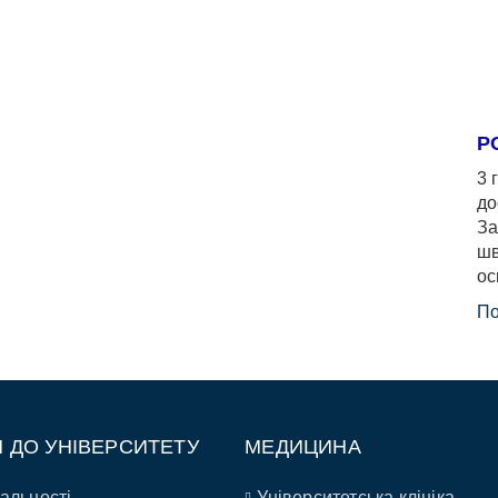
Р
3 
до
За
шв
ос
По
П ДО УНІВЕРСИТЕТУ
МЕДИЦИНА
альності
Університетська клініка