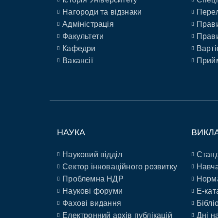
Нагороди та відзнаки
Перел
Адміністрація
Прави
Факультети
Прави
Кафедри
Варті
Вакансії
Прийм
НАУКА
ВИКЛ
Науковий відділ
Станд
Сектор інноваційного розвитку
Навча
Проблемна НДР
Норм
Наукові форуми
E-кат
Фахові видання
Біблі
Електронний архів публікацій
Дні н