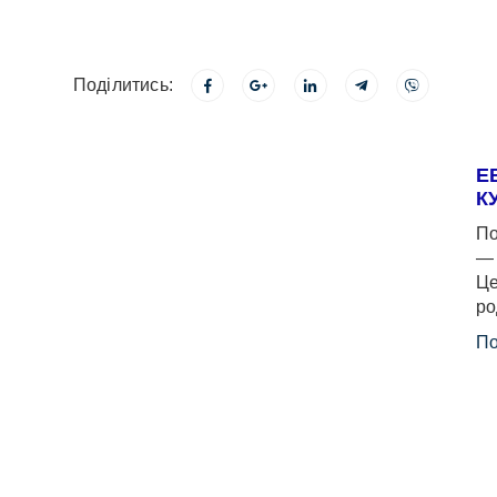
Поділитись:
Е
К
По
— 
Це
ро
По