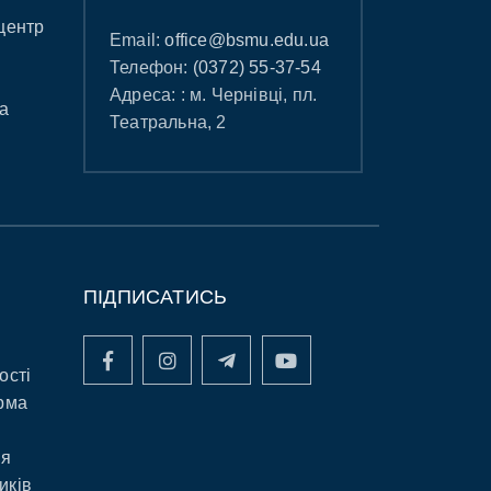
центр
Email:
office@bsmu.edu.ua
Телефон:
(0372) 55-37-54
Адреса: : м. Чернівці, пл.
а
Театральна, 2
ПІДПИСАТИСЬ
ості
рма
ня
иків