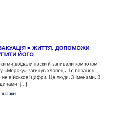
ВАКУАЦІЯ = ЖИТТЯ. ДОПОМОЖИ
УПИТИ ЙОГО
ки ми доїдали паски й запивали компотом
у «Мороку» загинув хлопець. І є поранені.
 не військові цифри. Це люди. З іменами. З
динами, […]
значки