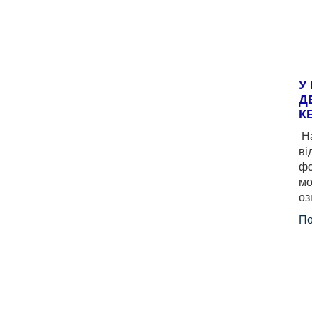
У
Д
К
На
ві
фо
мо
оз
По