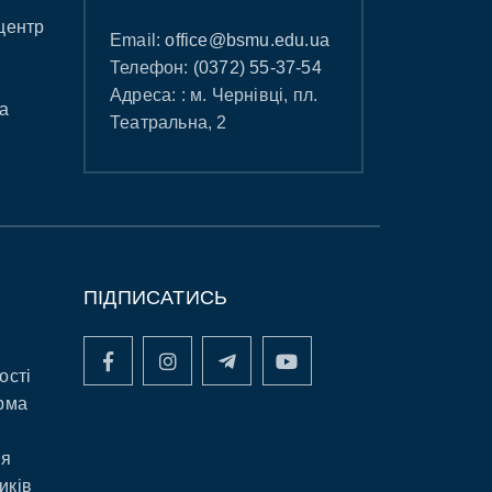
центр
Email:
office@bsmu.edu.ua
Телефон:
(0372) 55-37-54
Адреса: : м. Чернівці, пл.
а
Театральна, 2
ПІДПИСАТИСЬ
ості
рма
ня
иків