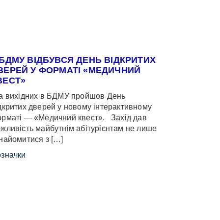
 БДМУ ВІДБУВСЯ ДЕНЬ ВІДКРИТИХ
ВЕРЕЙ У ФОРМАТІ «МЕДИЧНИЙ
ВЕСТ»
 вихідних в БДМУ пройшов День
дкритих дверей у новому інтерактивному
рматі — «Медичний квест». Захід дав
жливість майбутнім абітурієнтам не лише
найомитися з […]
значки