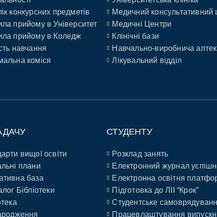
ік конкурсних предметів
Медичний консультативний 
ла прийому в Університет
Медичні Центри
ла прийому в Коледж
Клінічні бази
сть навчання
Навчально-виробнича аптек
альна коміся
Лікувальний відділ
АДАЧУ
СТУДЕНТУ
арти вищої освіти
Розклад занять
льні плани
Електронний журнал успішн
ативна база
Електронна освітня платфо
алог Бібліотеки
Підготовка до ЛІІ “Крок”
отека
Студентське самоврядуван
ародження
Працевлаштування випускн