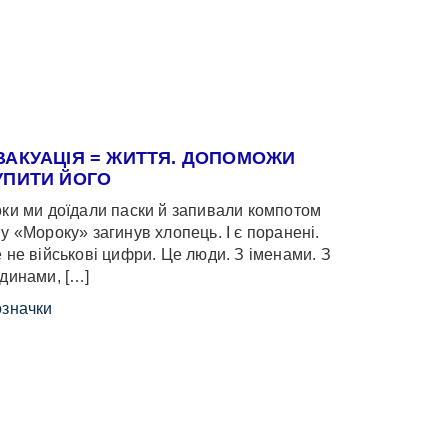
ВАКУАЦІЯ = ЖИТТЯ. ДОПОМОЖИ
УПИТИ ЙОГО
ки ми доїдали паски й запивали компотом
у «Мороку» загинув хлопець. І є поранені.
 не військові цифри. Це люди. З іменами. З
динами, […]
значки