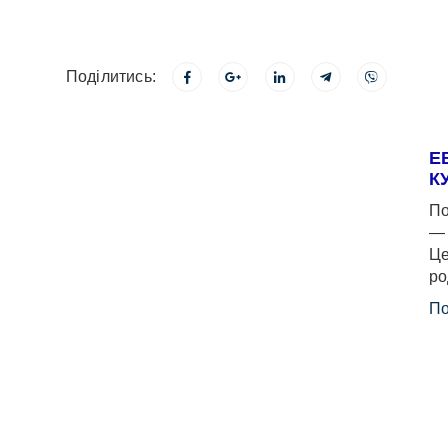
Поділитись:
Е
К
По
— 
Це
ро
По