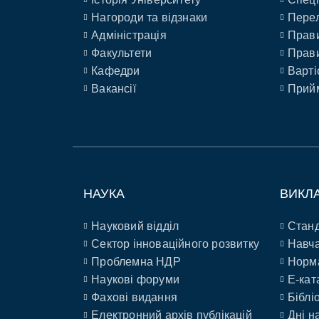
Нагороди та відзнаки
Перел
Адміністрація
Прави
Факультети
Прави
Кафедри
Варті
Вакансії
Прийм
НАУКА
ВИКЛ
Науковий відділ
Станд
Сектор інноваційного розвитку
Навча
Проблемна НДР
Норм
Наукові форуми
E-кат
Фахові видання
Біблі
Електронний архів публікацій
Дні н