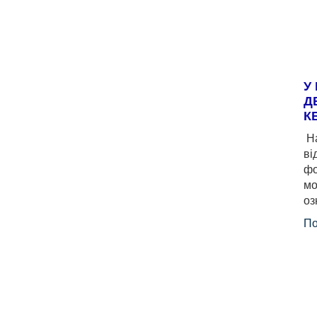
У
Д
К
На
ві
фо
мо
оз
По