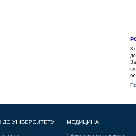
Р
3 
до
За
шв
ос
По
П ДО УНІВЕРСИТЕТУ
МЕДИЦИНА
альності
Університетська клініка