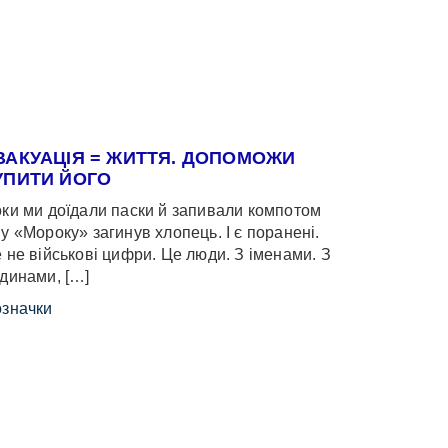
ВАКУАЦІЯ = ЖИТТЯ. ДОПОМОЖИ
УПИТИ ЙОГО
ки ми доїдали паски й запивали компотом
у «Мороку» загинув хлопець. І є поранені.
 не військові цифри. Це люди. З іменами. З
динами, […]
значки