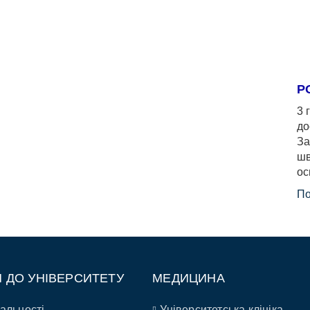
Р
3 
до
За
шв
ос
По
П ДО УНІВЕРСИТЕТУ
МЕДИЦИНА
альності
Університетська клініка