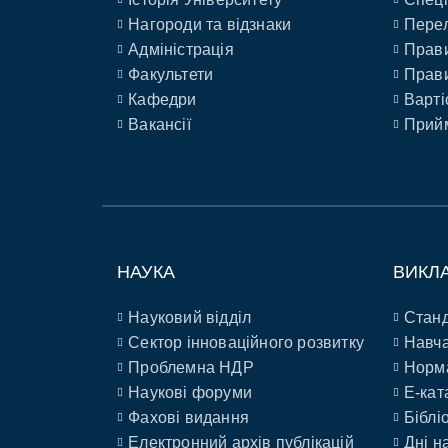
Нагороди та відзнаки
Перел
Адміністрація
Прави
Факультети
Прави
Кафедри
Варті
Вакансії
Прийм
НАУКА
ВИКЛ
Науковий відділ
Станд
Сектор інноваційного розвитку
Навча
Проблемна НДР
Норм
Наукові форуми
E-кат
Фахові видання
Біблі
Електронний архів публікацій
Дні н