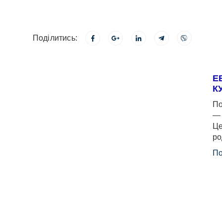
Поділитись:
Е
К
По
— 
Це
ро
По