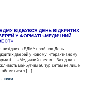
 БДМУ ВІДБУВСЯ ДЕНЬ ВІДКРИТИХ
ВЕРЕЙ У ФОРМАТІ «МЕДИЧНИЙ
ВЕСТ»
 вихідних в БДМУ пройшов День
дкритих дверей у новому інтерактивному
рматі — «Медичний квест». Захід дав
жливість майбутнім абітурієнтам не лише
найомитися з […]
значки