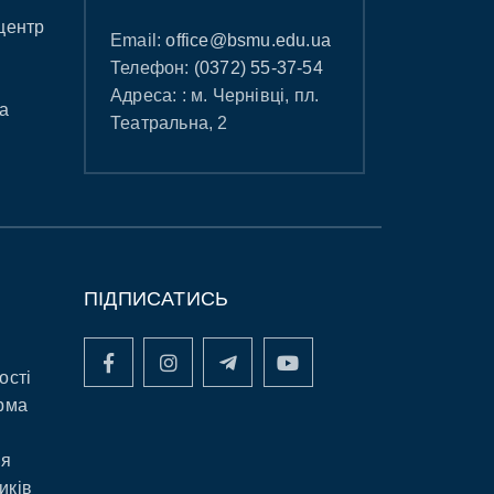
центр
Email:
office@bsmu.edu.ua
Телефон:
(0372) 55-37-54
Адреса: : м. Чернівці, пл.
а
Театральна, 2
ПІДПИСАТИСЬ
ості
рма
ня
иків