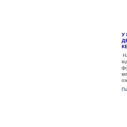
У
Д
К
На
ві
фо
мо
оз
По