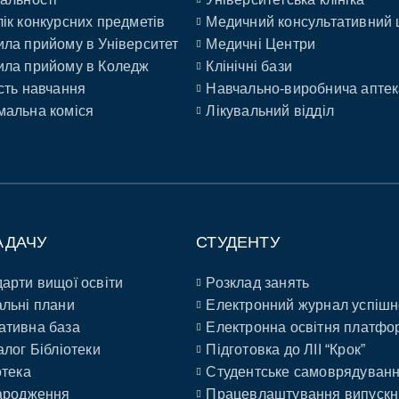
ік конкурсних предметів
Медичний консультативний 
ла прийому в Університет
Медичні Центри
ла прийому в Коледж
Клінічні бази
сть навчання
Навчально-виробнича аптек
альна коміся
Лікувальний відділ
АДАЧУ
СТУДЕНТУ
арти вищої освіти
Розклад занять
льні плани
Електронний журнал успішн
ативна база
Електронна освітня платфо
алог Бібліотеки
Підготовка до ЛІІ “Крок”
отека
Студентське самоврядуван
ародження
Працевлаштування випускн