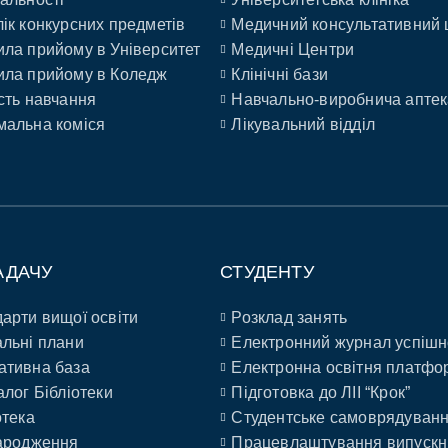
ік конкурсних предметів
Медичний консультативний 
ла прийому в Університет
Медичні Центри
ла прийому в Коледж
Клінічні бази
сть навчання
Навчально-виробнича аптек
альна коміся
Лікувальний відділ
АДАЧУ
СТУДЕНТУ
арти вищої освіти
Розклад занять
льні плани
Електронний журнал успішн
ативна база
Електронна освітня платфо
алог Бібліотеки
Підготовка до ЛІІ “Крок”
отека
Студентське самоврядуван
ародження
Працевлаштування випускн