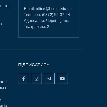
центр
Email:
office@bsmu.edu.ua
Телефон:
(0372) 55-37-54
Адреса: : м. Чернівці, пл.
а
Театральна, 2
ПІДПИСАТИСЬ
ості
рма
ня
иків