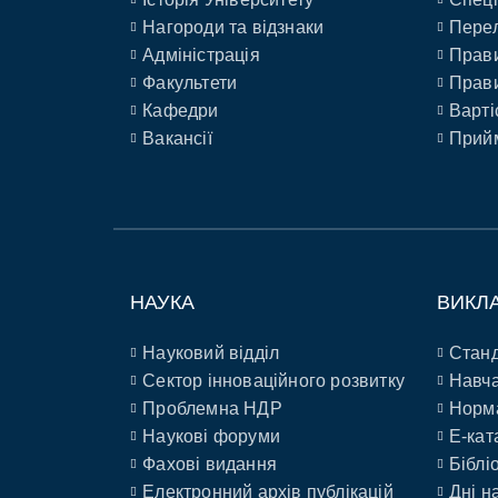
Нагороди та відзнаки
Перел
Адміністрація
Прави
Факультети
Прави
Кафедри
Варті
Вакансії
Прийм
НАУКА
ВИКЛ
Науковий відділ
Станд
Сектор інноваційного розвитку
Навча
Проблемна НДР
Норм
Наукові форуми
E-кат
Фахові видання
Біблі
Електронний архів публікацій
Дні н