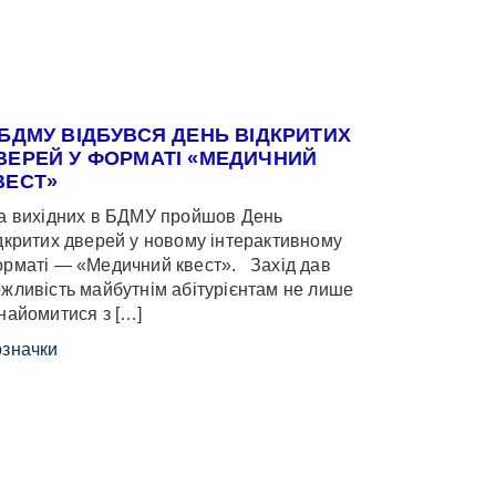
 БДМУ ВІДБУВСЯ ДЕНЬ ВІДКРИТИХ
ВЕРЕЙ У ФОРМАТІ «МЕДИЧНИЙ
ВЕСТ»
 вихідних в БДМУ пройшов День
дкритих дверей у новому інтерактивному
рматі — «Медичний квест». Захід дав
жливість майбутнім абітурієнтам не лише
найомитися з […]
значки