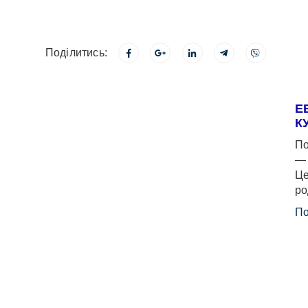
Поділитись:
Е
К
По
— 
Це
ро
По