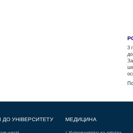
Р
3 
до
За
шв
ос
По
П ДО УНІВЕРСИТЕТУ
МЕДИЦИНА
альності
Університетська клініка