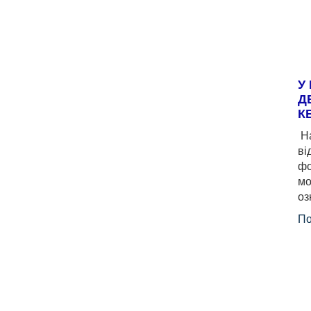
У
Д
К
На
ві
фо
мо
оз
По