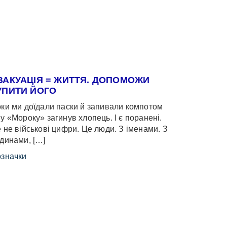
ВАКУАЦІЯ = ЖИТТЯ. ДОПОМОЖИ
УПИТИ ЙОГО
ки ми доїдали паски й запивали компотом
у «Мороку» загинув хлопець. І є поранені.
 не військові цифри. Це люди. З іменами. З
динами, […]
значки