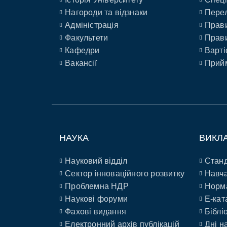
Нагороди та відзнаки
Перел
Адміністрація
Прави
Факультети
Прави
Кафедри
Варті
Вакансії
Прийм
НАУКА
ВИКЛ
Науковий відділ
Станд
Сектор інноваційного розвитку
Навча
Проблемна НДР
Норм
Наукові форуми
E-кат
Фахові видання
Біблі
Електронний архів публікацій
Дні н