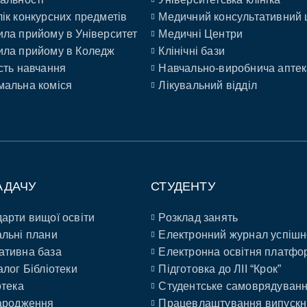
ік конкурсних предметів
Медичний консультативний 
ла прийому в Університет
Медичні Центри
ла прийому в Коледж
Клінічні бази
сть навчання
Навчально-виробнича аптек
альна коміся
Лікувальний відділ
АДАЧУ
СТУДЕНТУ
арти вищої освіти
Розклад занять
льні плани
Електронний журнал успішн
ативна база
Електронна освітня платфо
алог Бібліотеки
Підготовка до ЛІІ “Крок”
отека
Студентське самоврядуван
ародження
Працевлаштування випускн