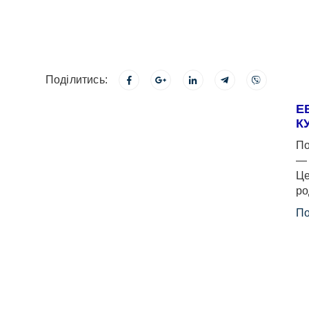
Поділитись:
Е
К
По
— 
Це
ро
По