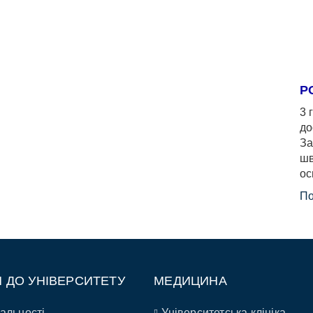
Р
3 
до
За
шв
ос
По
П ДО УНІВЕРСИТЕТУ
МЕДИЦИНА
альності
Університетська клініка