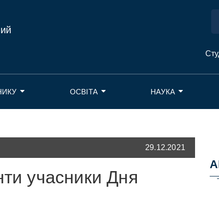
ний
Сту
НИКУ
ОСВІТА
НАУКА
29.12.2021
А
нти учасники Дня