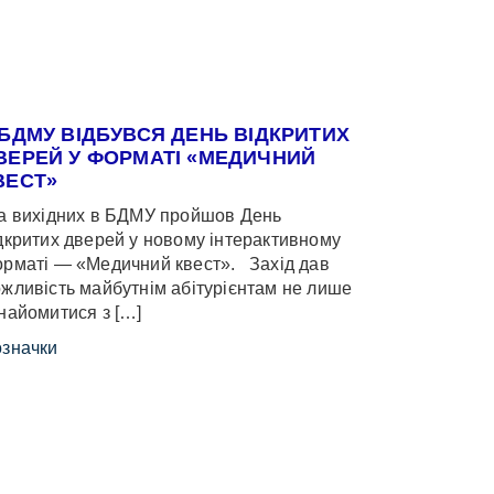
 БДМУ ВІДБУВСЯ ДЕНЬ ВІДКРИТИХ
ВЕРЕЙ У ФОРМАТІ «МЕДИЧНИЙ
ВЕСТ»
 вихідних в БДМУ пройшов День
дкритих дверей у новому інтерактивному
рматі — «Медичний квест». Захід дав
жливість майбутнім абітурієнтам не лише
найомитися з […]
значки