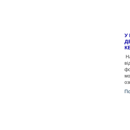
У
Д
К
На
ві
фо
мо
оз
По