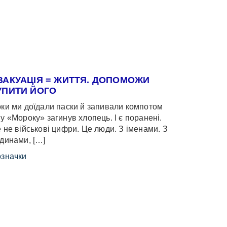
ВАКУАЦІЯ = ЖИТТЯ. ДОПОМОЖИ
УПИТИ ЙОГО
ки ми доїдали паски й запивали компотом
у «Мороку» загинув хлопець. І є поранені.
 не військові цифри. Це люди. З іменами. З
динами, […]
значки