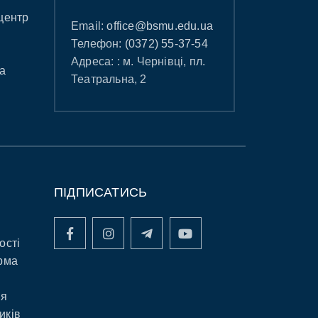
центр
Email:
office@bsmu.edu.ua
Телефон:
(0372) 55-37-54
Адреса: : м. Чернівці, пл.
а
Театральна, 2
ПІДПИСАТИСЬ
ості
рма
ня
иків