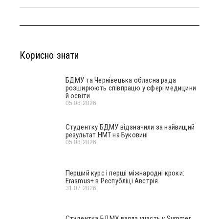
Корисно знати
БДМУ та Чернівецька обласна рада
розширюють співпрацю у сфері медицини
й освіти
05.08.2026
Студентку БДМУ відзначили за найвищий
результат НМТ на Буковині
05.08.2026
Перший курс і перші міжнародні кроки:
Erasmus+ в Республіці Австрія
31.07.2026
Студентка БДМУ взяла участь у Summer