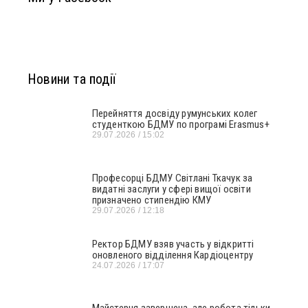
Новини та події
Перейняття досвіду румунських колег
студенткою БДМУ по програмі Erasmus+
29.07.2026
15:02
Професорці БДМУ Світлані Ткачук за
видатні заслуги у сфері вищої освіти
призначено стипендію КМУ
29.07.2026
12:18
Ректор БДМУ взяв участь у відкритті
оновленого відділення Кардіоцентру
24.07.2026
17:07