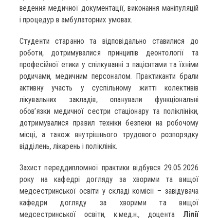
ведення медичної документації, виконання маніпуляцій
і процедур в амбулаторних умовах.
Студенти старанно та відповідально ставилися до
роботи, дотримувалися принципів деонтології та
професійної етики у спілкуванні з пацієнтами та їхніми
родичами, медичним персоналом. Практиканти брали
активну участь у суспільному житті колективів
лікувальних закладів, опанували функціональні
обов’язки медичної сестри стаціонару та поліклініки,
дотримувалися правил техніки безпеки на робочому
місці, а також внутрішнього трудового розпорядку
відділень, лікарень і поліклінік.
Захист переддипломної практики відбувся 29.05.2026
року на кафедрі догляду за хворими та вищої
медсестринської освіти у складі комісії – завідувача
кафедри догляду за хворими та вищої
медсестринської освіти, к.мед.н., доцента
Лілії