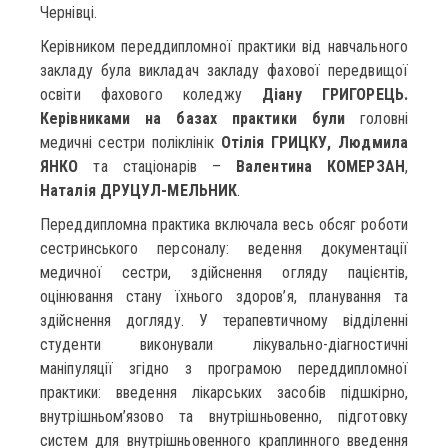
Чернівці.
Керівником переддипломної практики від навчального
закладу була викладач закладу фахової передвищої
освіти фахового коледжу
Діану ГРИГОРЕЦЬ.
Керівниками на базах практики
були
головні
медичні сестри поліклінік
Отілія ГРИЦКУ,
Людмила
ЯНКО
та стаціонарів –
Валентина КОМЕРЗАН
,
Наталія ДРУЦУЛ-МЕЛЬНИК
.
Переддипломна практика включала весь обсяг роботи
сестринського персоналу: ведення документації
медичної сестри, здійснення огляду пацієнтів,
оцінювання стану їхнього здоров’я, планування та
здійснення догляду. У терапевтичному відділенні
студенти виконували лікувально-діагностичні
маніпуляції згідно з програмою переддипломної
практики: введення лікарських засобів підшкірно,
внутрішньом’язово та внутрішньовенно, підготовку
систем для внутрішньовенного краплинного введення