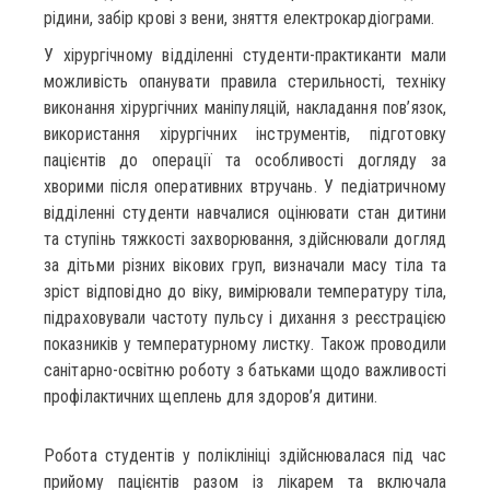
рідини, забір крові з вени, зняття електрокардіограми.
У хірургічному відділенні студенти-практиканти мали
можливість опанувати правила стерильності, техніку
виконання хірургічних маніпуляцій, накладання пов’язок,
використання хірургічних інструментів, підготовку
пацієнтів до операції та особливості догляду за
хворими після оперативних втручань. У педіатричному
відділенні студенти навчалися оцінювати стан дитини
та ступінь тяжкості захворювання, здійснювали догляд
за дітьми різних вікових груп, визначали масу тіла та
зріст відповідно до віку, вимірювали температуру тіла,
підраховували частоту пульсу і дихання з реєстрацією
показників у температурному листку. Також проводили
санітарно-освітню роботу з батьками щодо важливості
профілактичних щеплень для здоров’я дитини.
Робота студентів у поліклініці здійснювалася під час
прийому пацієнтів разом із лікарем та включала