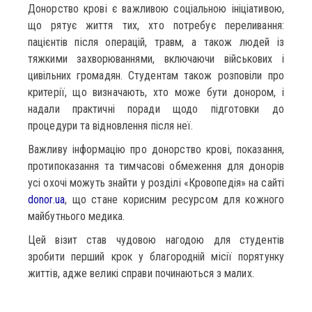
Донорство крові є важливою соціальною ініціативою,
що рятує життя тих, хто потребує переливання:
пацієнтів після операцій, травм, а також людей із
тяжкими захворюваннями, включаючи військових і
цивільних громадян. Студентам також розповіли про
критерії, що визначають, хто може бути донором, і
надали практичні поради щодо підготовки до
процедури та відновлення після неї.
Важливу інформацію про донорство крові, показання,
протипоказання та тимчасові обмеження для донорів
усі охочі можуть знайти у розділі «Кровопедія» на сайті
donor.ua
, що стане корисним ресурсом для кожного
майбутнього медика.
Цей візит став чудовою нагодою для студентів
зробити перший крок у благородній місії порятунку
життів, адже великі справи починаються з малих.