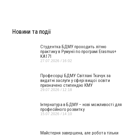
Новини та події
Студентка БДМУ проходить літню
практику в Румунії по програмі Erasmus+
KA171
27.07.2026
16:02
Професорці БДМУ Світлані Ткачук за
видатні заслуги у сфері вищої освіти
призначено стипендію КМУ
29.07.2026
12:18
Інтернатура в БДМУ – нові можливості для
професійного розвитку
15.07.2026
14:10
Майстерня завершена, але робота тільки