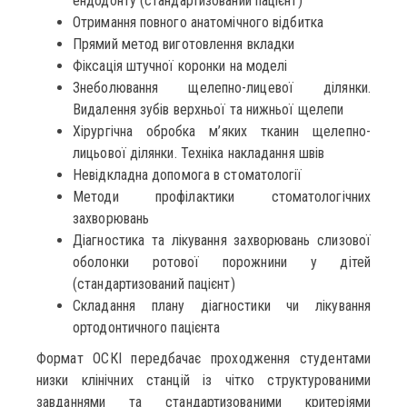
ендодонту (стандартизований пацієнт)
Отримання повного анатомічного відбитка
Прямий метод виготовлення вкладки
Фіксація штучної коронки на моделі
Знеболювання щелепно-лицевої ділянки.
Видалення зубів верхньої та нижньої щелепи
Хірургічна обробка м’яких тканин щелепно-
лицьової ділянки. Техніка накладання швів
Невідкладна допомога в стоматології
Методи профілактики стоматологічних
захворювань
Діагностика та лікування захворювань слизової
оболонки ротової порожнини у дітей
(стандартизований пацієнт)
Складання плану діагностики чи лікування
ортодонтичного пацієнта
Формат ОСКІ передбачає проходження студентами
низки клінічних станцій із чітко структурованими
завданнями та стандартизованими критеріями