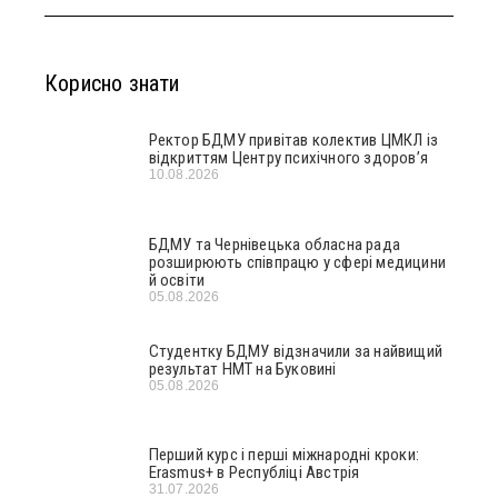
Корисно знати
Ректор БДМУ привітав колектив ЦМКЛ із
відкриттям Центру психічного здоров’я
10.08.2026
БДМУ та Чернівецька обласна рада
розширюють співпрацю у сфері медицини
й освіти
05.08.2026
Студентку БДМУ відзначили за найвищий
результат НМТ на Буковині
05.08.2026
Перший курс і перші міжнародні кроки:
Erasmus+ в Республіці Австрія
31.07.2026