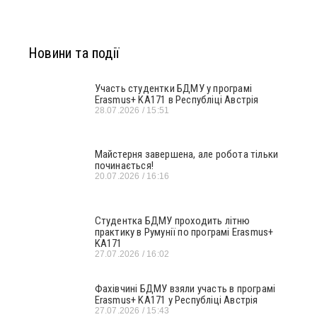
Новини та події
Участь студентки БДМУ у програмі
Erasmus+ KA171 в Республіці Австрія
28.07.2026
15:51
Майстерня завершена, але робота тільки
починається!
20.07.2026
16:16
Студентка БДМУ проходить літню
практику в Румунії по програмі Erasmus+
KA171
27.07.2026
16:02
Фахівчині БДМУ взяли участь в програмі
Erasmus+ KA171 у Республіці Австрія
27.07.2026
15:43