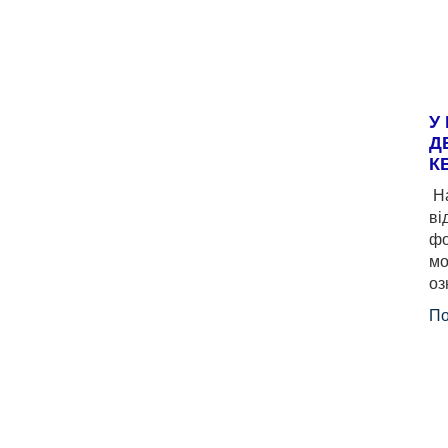
У
Д
К
На
ві
фо
мо
оз
По