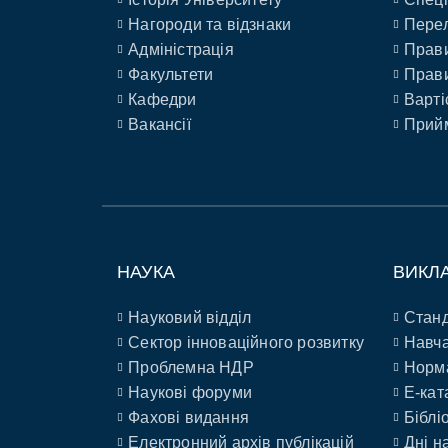
Нагороди та відзнаки
Перел
Адміністрація
Прави
Факультети
Прави
Кафедри
Варті
Вакансії
Прийм
НАУКА
ВИКЛ
Науковий відділ
Станд
Сектор інноваційного розвитку
Навча
Проблемна НДР
Норм
Наукові форуми
E-кат
Фахові видання
Біблі
Електронний архів публікацій
Дні н