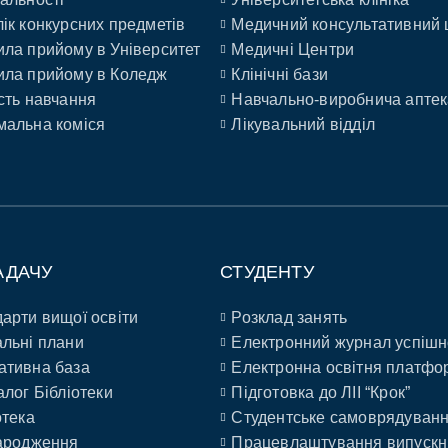
ік конкурсних предметів
Медичний консультативний 
ла прийому в Університет
Медичні Центри
ла прийому в Коледж
Клінічні бази
сть навчання
Навчально-виробнича аптек
альна коміся
Лікувальний відділ
АДАЧУ
СТУДЕНТУ
арти вищої освіти
Розклад занять
льні плани
Електронний журнал успішн
ативна база
Електронна освітня платфо
алог Бібліотеки
Підготовка до ЛІІ “Крок”
отека
Студентське самоврядуван
ародження
Працевлаштування випускн