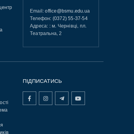
центр
Email:
office@bsmu.edu.ua
Телефон:
(0372) 55-37-54
Адреса: : м. Чернівці, пл.
а
Театральна, 2
ПІДПИСАТИСЬ
ості
рма
ня
иків