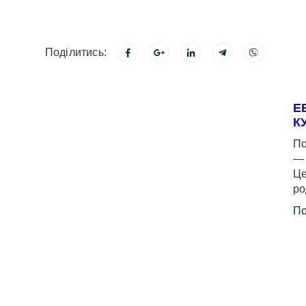
Поділитись:
Е
К
По
— 
Це
ро
По