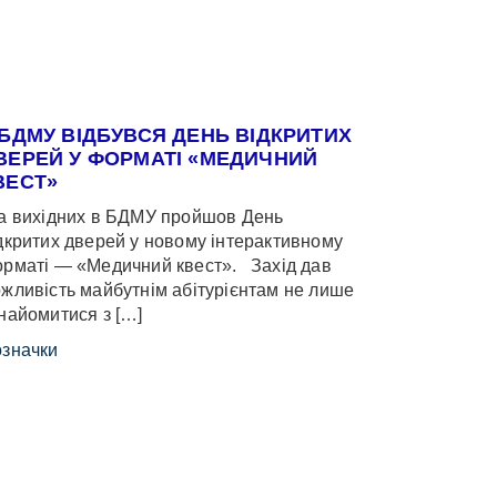
 БДМУ ВІДБУВСЯ ДЕНЬ ВІДКРИТИХ
ВЕРЕЙ У ФОРМАТІ «МЕДИЧНИЙ
ВЕСТ»
 вихідних в БДМУ пройшов День
дкритих дверей у новому інтерактивному
рматі — «Медичний квест». Захід дав
жливість майбутнім абітурієнтам не лише
найомитися з […]
значки