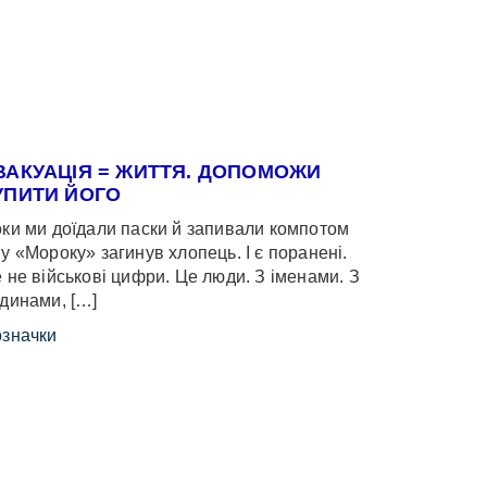
ВАКУАЦІЯ = ЖИТТЯ. ДОПОМОЖИ
УПИТИ ЙОГО
ки ми доїдали паски й запивали компотом
у «Мороку» загинув хлопець. І є поранені.
 не військові цифри. Це люди. З іменами. З
динами, […]
значки