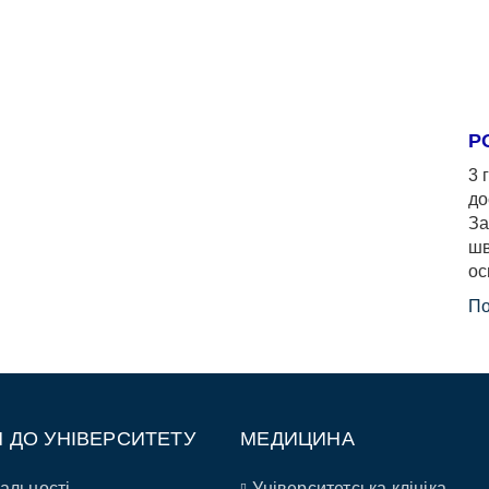
Р
3 
до
За
шв
ос
По
П ДО УНІВЕРСИТЕТУ
МЕДИЦИНА
альності
Університетська клініка