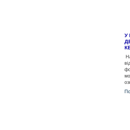
У
Д
К
На
ві
фо
мо
оз
По