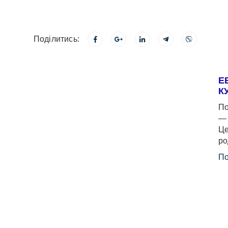
Поділитись:
Е
К
По
— 
Це
ро
По