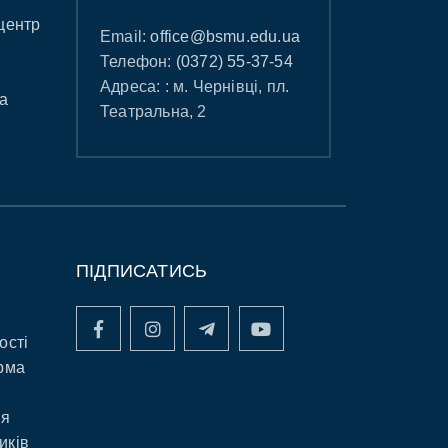
центр
Email:
office@bsmu.edu.ua
Телефон:
(0372) 55-37-54
Адреса: : м. Чернівці, пл.
а
Театральна, 2
ПІДПИСАТИСЬ
ості
рма
ня
иків