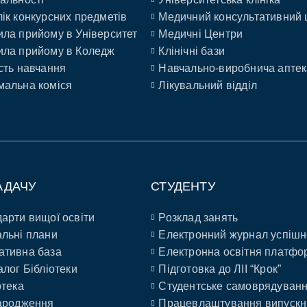
ік конкурсних предметів
Медичний консультативний 
ла прийому в Університет
Медичні Центри
ла прийому в Коледж
Клінічні бази
сть навчання
Навчально-виробнича аптек
альна коміся
Лікувальний відділ
АДАЧУ
СТУДЕНТУ
арти вищої освіти
Розклад занять
льні плани
Електронний журнал успішн
ативна база
Електронна освітня платфо
алог Бібліотеки
Підготовка до ЛІІ “Крок”
отека
Студентське самоврядуван
ародження
Працевлаштування випускн