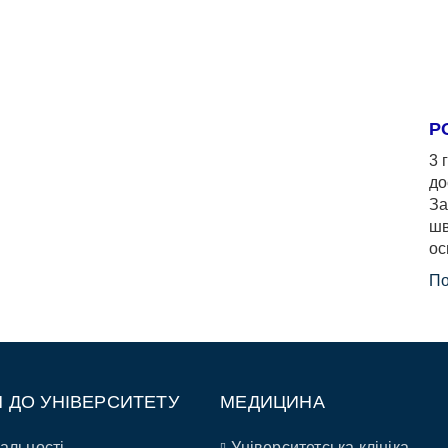
Р
3 
до
За
шв
ос
По
П ДО УНІВЕРСИТЕТУ
МЕДИЦИНА
альності
Університетська клініка