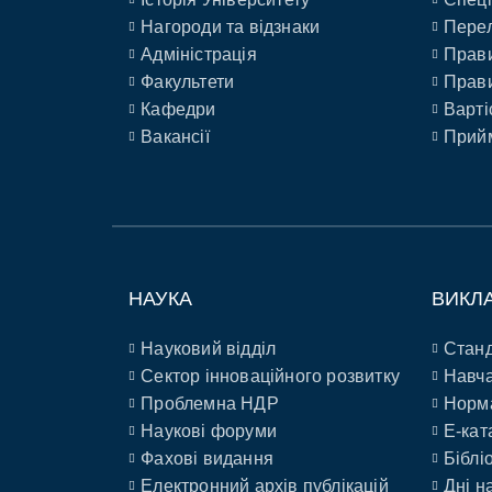
Нагороди та відзнаки
Перел
Адміністрація
Прави
Факультети
Прави
Кафедри
Варті
Вакансії
Прийм
НАУКА
ВИКЛ
Науковий відділ
Станд
Сектор інноваційного розвитку
Навча
Проблемна НДР
Норм
Наукові форуми
E-кат
Фахові видання
Біблі
Електронний архів публікацій
Дні н