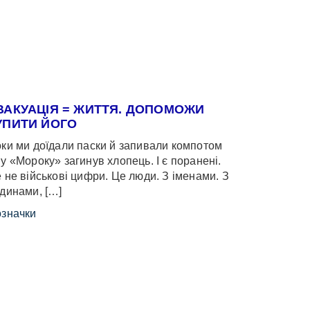
ВАКУАЦІЯ = ЖИТТЯ. ДОПОМОЖИ
УПИТИ ЙОГО
ки ми доїдали паски й запивали компотом
у «Мороку» загинув хлопець. І є поранені.
 не військові цифри. Це люди. З іменами. З
динами, […]
значки