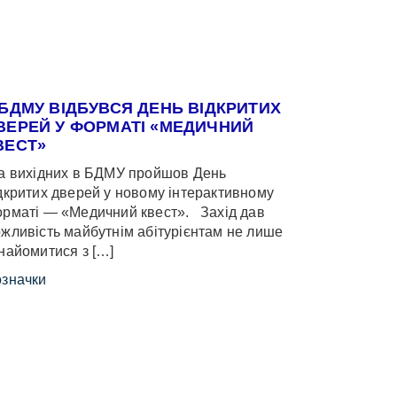
 БДМУ ВІДБУВСЯ ДЕНЬ ВІДКРИТИХ
ВЕРЕЙ У ФОРМАТІ «МЕДИЧНИЙ
ВЕСТ»
 вихідних в БДМУ пройшов День
дкритих дверей у новому інтерактивному
рматі — «Медичний квест». Захід дав
жливість майбутнім абітурієнтам не лише
найомитися з […]
значки