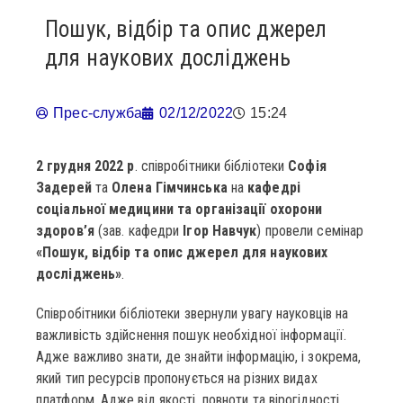
Пошук, відбір та опис джерел
для наукових досліджень
Прес-служба
02/12/2022
15:24
2 грудня 2022 р
. співробітники бібліотеки
Софія
Задерей
та
Олена Гімчинська
на
кафедрі
соціальної медицини та організації охорони
здоров’я
(зав. кафедри
Ігор Навчук
) провели семінар
«Пошук, відбір та опис джерел для наукових
досліджень»
.
Співробітники бібліотеки звернули увагу науковців на
важливість здійснення пошук необхідної інформації.
Адже важливо знати, де знайти інформацію, і зокрема,
який тип ресурсів пропонується на різних видах
платформ. Адже від якості, повноти та вірогідності