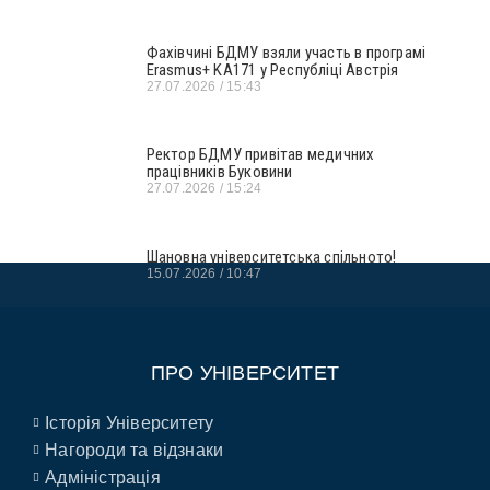
Фахівчині БДМУ взяли участь в програмі
Erasmus+ KA171 у Республіці Австрія
27.07.2026
15:43
Ректор БДМУ привітав медичних
працівників Буковини
27.07.2026
15:24
Шановна університетська спільното!
15.07.2026
10:47
ПРО УНІВЕРСИТЕТ
Історія Університету
Нагороди та відзнаки
Адміністрація