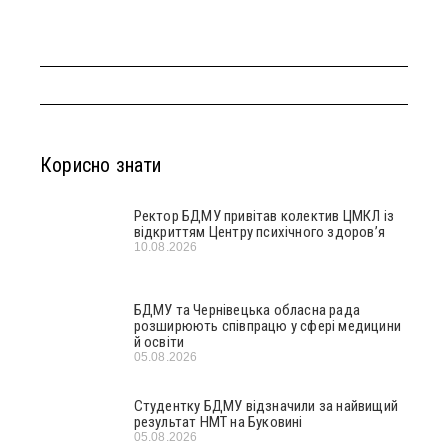
Корисно знати
Ректор БДМУ привітав колектив ЦМКЛ із
відкриттям Центру психічного здоров’я
10.08.2026
БДМУ та Чернівецька обласна рада
розширюють співпрацю у сфері медицини
й освіти
05.08.2026
Студентку БДМУ відзначили за найвищий
результат НМТ на Буковині
05.08.2026