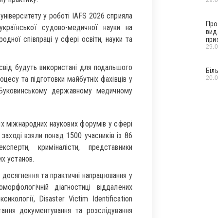
ніверситету у роботі IAFS 2026 сприяла
Про
 української судово-медичної науки на
вид
дної співпраці у сфері освіти, науки та
при
29.
освід будуть використані для подальшого
Біл
20.
цесу та підготовки майбутніх фахівців у
 Буковинському державному медичному
их міжнародних наукових форумів у сфері
 заході взяли понад 1500 учасників із 86
сперти, криміналісти, представники
их установ.
 досягнення та практичні напрацювання у
морфологічній діагностиці віддалених
икології, Disaster Victim Identification
тання документування та розслідування