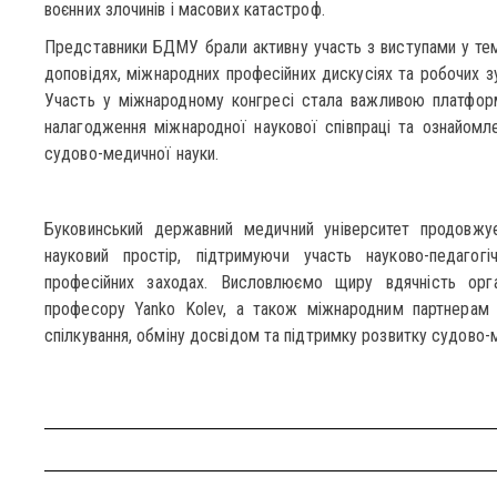
воєнних злочинів і масових катастроф.
Представники БДМУ брали активну участь з виступами у тема
доповідях, міжнародних професійних дискусіях та робочих зус
Участь у міжнародному конгресі стала важливою платфор
налагодження міжнародної наукової співпраці та ознайомл
судово-медичної науки.
Буковинський державний медичний університет продовжує
науковий простір, підтримуючи участь науково-педагогіч
професійних заходах. Висловлюємо щиру вдячність орга
професору Yanko Kolev, а також міжнародним партнерам 
спілкування, обміну досвідом та підтримку розвитку судово-м