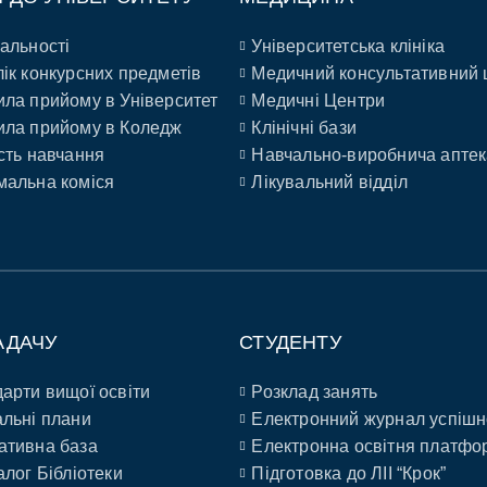
альності
Університетська клініка
ік конкурсних предметів
Медичний консультативний 
ла прийому в Університет
Медичні Центри
ла прийому в Коледж
Клінічні бази
сть навчання
Навчально-виробнича аптек
альна коміся
Лікувальний відділ
АДАЧУ
СТУДЕНТУ
арти вищої освіти
Розклад занять
льні плани
Електронний журнал успішн
ативна база
Електронна освітня платфо
алог Бібліотеки
Підготовка до ЛІІ “Крок”