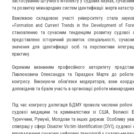
застосуванню штучного інтелекту у судових науках, сучасни
та розвитку міжнародних систем ідентифікації жертв катастр
Важливою складовою участі університету стала науко
«Formation and Current Trends in the Development of Foren
становленню та сучасним тенденціям розвитку судової од
представлено історичний розвиток спеціальності, сучасн
значення для ідентифікації осіб та перспективи інтегра
практику.
Окремим визнанням професійного авторитету представн
Павлюковича Олександра та Гараздюк Марти до роботи 
конгресу. Виконуючи обов’язки модераторів, вони коорди
доповідачів та брали участь в організації роботи міжнародних
Під час конгресу делегація БДМУ провела численні робочі з
судової медицини та криміналістики зі США, Великої Бри
Туреччини, Румунії, Молдови та інших держав. Особливу ува
співпраці у сфері Disaster Victim Identification (DVI), судової
впровадження сучасних цифрових технологій у судово-медичн