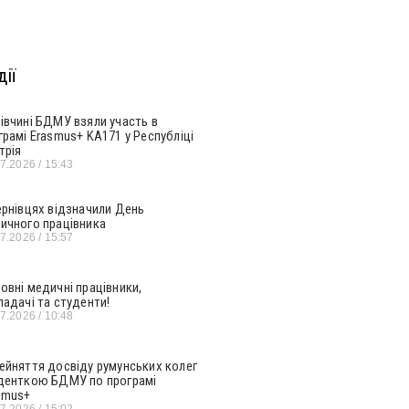
ії
івчині БДМУ взяли участь в
грамі Erasmus+ KA171 у Республіці
трія
07.2026
15:43
ернівцях відзначили День
ичного працівника
07.2026
15:57
овні медичні працівники,
ладачі та студенти!
07.2026
10:48
ейняття досвіду румунських колег
денткою БДМУ по програмі
smus+
07.2026
15:02