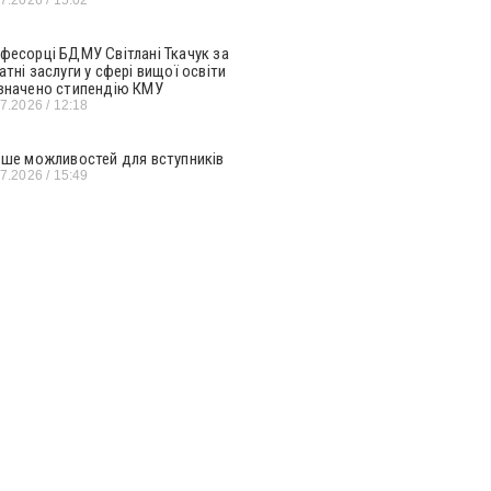
фесорці БДМУ Світлані Ткачук за
атні заслуги у сфері вищої освіти
значено стипендію КМУ
07.2026
12:18
ьше можливостей для вступників
07.2026
15:49