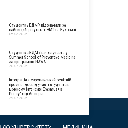
Студентку БДМУ відзначили за
найвищий результат НМТ на Буковині
05.08.2026
Студентка БДМУ взяла участь у
Summer School of Preventive Medicine
за програмою NAWA
30.07.2026
Інтеграція в європейський освітній
простір: досвід участі студента в
мовному інтенсиві Erasmus+ в
Республіці Австрія
29.07.2026
П ДО УНІВЕРСИТЕТУ
МЕДИЦИНА