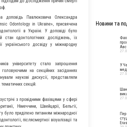
м підходам до дослідження причин смерті
оф.
ва доповідь Павлюковича Олександра
Новини та под
sic Odontology in Ukraine», присвячена
онтології в Україні. У доповіді було
ий стан одонтологічних досліджень, їх
Фах
про
ції українського досвіду у міжнародну
Авс
27.
иків університету стало запрошення
У Ч
мед
головуючими на секційних засіданнях
27.
нували наукові дискусії, представляли
 тематичних секцій.
Шан
вик
27.
устрічі з провідними фахівцями у сфері
танії, Німеччини, Швейцарії, Бельгії,
гу було приділено питанням міжнародної
Пер
сту
 одонтології, післясмертної візуалізації та
Era
у практику.
29.