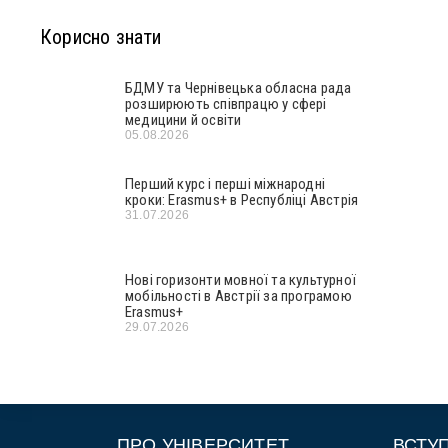
Корисно знати
БДМУ та Чернівецька обласна рада
розширюють співпрацю у сфері
медицини й освіти
05.08.2026
Перший курс і перші міжнародні
кроки: Erasmus+ в Республіці Австрія
31.07.2026
Нові горизонти мовної та культурної
мобільності в Австрії за програмою
Erasmus+
29.07.2026
ПРО УНІВЕРСИТЕТ
ВСТУ