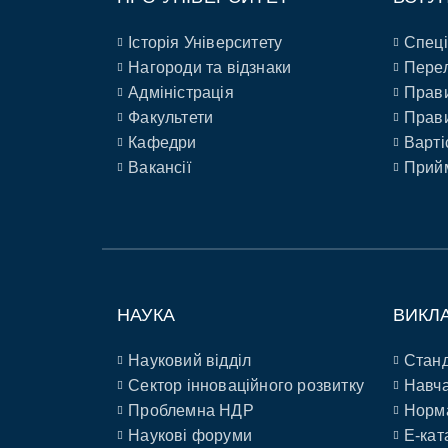
Історія Університету
Спеці
Нагороди та відзнаки
Перел
Адміністрація
Прави
Факультети
Прави
Кафедри
Варті
Вакансії
Прийм
НАУКА
ВИКЛ
Науковий відділ
Станд
Сектор інноваційного розвитку
Навча
Проблемна НДР
Норм
Наукові форуми
E-кат