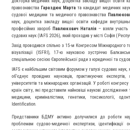
докторка медичних наук, доцентка закладу вищої освіти 
правознавства
Гараздюк Марта
та кандидат медичних наук
судової медицини та медичного правознавства
Павлюков
наук, доцентка закладу вищої освіти кафедри внутрішньо
професійних хвороб
Павлюкович Наталія
– взяли участь 
судових наук (IAFS 2026), який проходив у місті Софія (Респу
Захід проводився спільно з 15-м Конгресом Міжнародного то
візуалізації (ISFRI), 17-ю науковою зустріччю Балканс
спеціальною сесією Європейської ради з юридичної та судо
IAFS є найбільшим світовим форумом у галузі судових наук, 
об’єднує провідних науковців, практикуючих експертів, 
університетів та міжнародних організацій. У роботі конгресу
країн світу, які представили найновіші наукові дослідження
медицини, криміналістики, генетики, токсикології, одонт
Identification.
Представники БДМУ активно долучилися до роботи наук
проблемам судово-медичної експертизи, ідентифікації ос