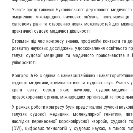
Участь представників Буковинського державного медичного у
зміцненню міжнародних наукових зв’язків, популяризації
світовому рівні та створенню нових можливостей для міжнаро
практичної судово-медичної діяльності.
Отримані під час конгресу знання, професійні контакти та д
розвитку наукових досліджень, удосконалення освітнього про
галузі судової медицини та медичного правознавства в
університеті.
Конгрес IAFS є одним із наймасштабніших і найавторитетніш
судової медицини, криміналістики та судових наук. Участь у
країн світу, серед яких науковці, судово-медичні ек
правоохоронних органів, міжнародних організацій та профільн
У рамках роботи конгресу були представлені сучасні наукові
галузях судової медицини, молекулярної генетики, пато
наслідків перенесеної короновірусної хвороби, судової токс
(DVI), цифрових технологій у судових науках, а також пи