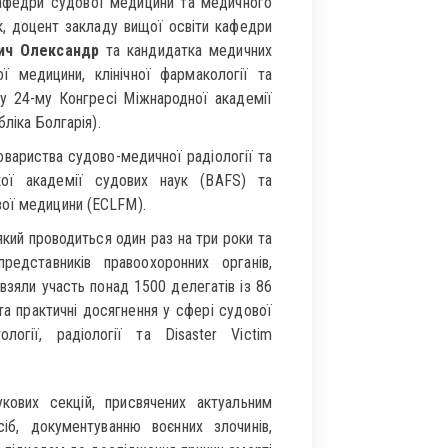
кафедри судової медицини та медичного
, доцент закладу вищої освіти кафедри
ич Олександр
та кандидатка медичних
ї медицини, клінічної фармакології та
у 24-му Конгресі Міжнародної академії
бліка Болгарія).
вариства судово-медичної радіології та
ької академії судових наук (BAFS) та
вої медицини (ECLFM).
який проводиться один раз на три роки та
представників правоохоронних органів,
 взяли участь понад 1500 делегатів із 86
 та практичні досягнення у сфері судової
ології, радіології та Disaster Victim
ових секцій, присвячених актуальним
іб, документуванню воєнних злочинів,