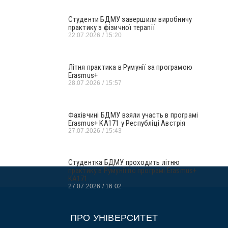
Студенти БДМУ завершили виробничу
практику з фізичної терапії
22.07.2026
15:20
Літня практика в Румунії за програмою
Erasmus+
28.07.2026
15:57
Фахівчині БДМУ взяли участь в програмі
Erasmus+ KA171 у Республіці Австрія
27.07.2026
15:43
Студентка БДМУ проходить літню
практику в Румунії по програмі Erasmus+
KA171
27.07.2026
16:02
ПРО УНІВЕРСИТЕТ