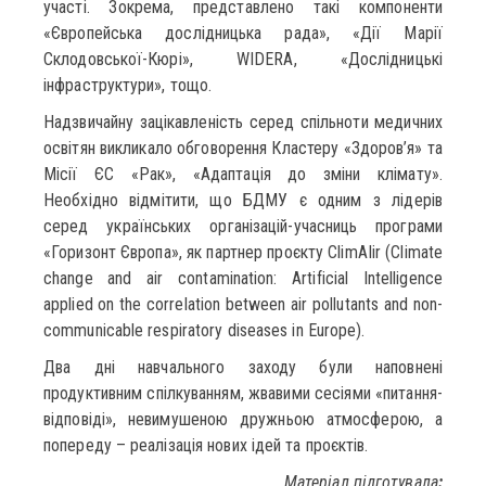
участі. Зокрема, представлено такі компоненти
«Європейська дослідницька рада», «Дії Марії
Склодовської-Кюрі», WIDERA, «Дослідницькі
інфраструктури», тощо.
Надзвичайну зацікавленість серед спільноти медичних
освітян викликало обговорення Кластеру «Здоров’я» та
Місії ЄС «Рак», «Адаптація до зміни клімату».
Необхідно відмітити, що БДМУ є одним з лідерів
серед українських організацій-учасниць програми
«Горизонт Європа», як партнер проєкту ClimAIir (Climate
change and air contamination: Artificial Intelligence
applied on the correlation between air pollutants and non-
communicable respiratory diseases in Europe).
Два дні навчального заходу були наповнені
продуктивним спілкуванням, жвавими сесіями «питання-
відповіді», невимушеною дружньою атмосферою, а
попереду – реалізація нових ідей та проєктів.
Матеріал підготувала
: