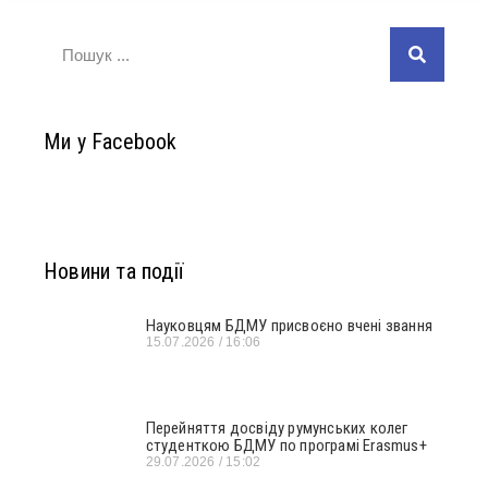
Ми у Facebook
Новини та події
Науковцям БДМУ присвоєно вчені звання
15.07.2026
16:06
Перейняття досвіду румунських колег
студенткою БДМУ по програмі Erasmus+
29.07.2026
15:02