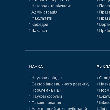
Нагороди та відзнаки
Перел
Адміністрація
Прави
Факультети
Прави
Кафедри
Варті
Вакансії
Прийм
НАУКА
ВИКЛ
Науковий відділ
Станд
Сектор інноваційного розвитку
Навча
Проблемна НДР
Норм
Наукові форуми
E-кат
Фахові видання
Біблі
Електронний архів публікацій
Дні н