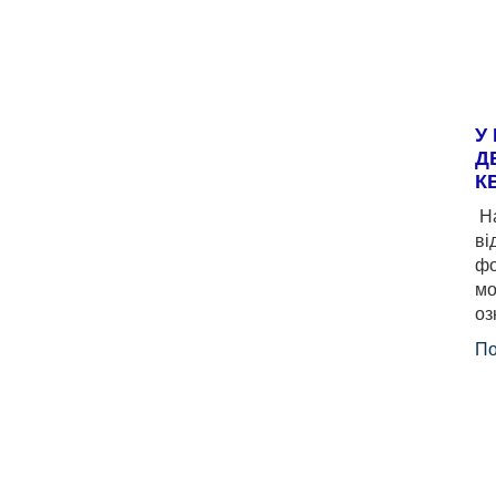
У
Д
К
На
ві
фо
мо
оз
По