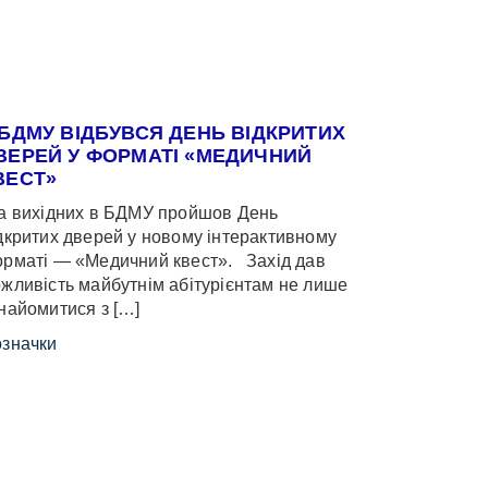
 БДМУ ВІДБУВСЯ ДЕНЬ ВІДКРИТИХ
ВЕРЕЙ У ФОРМАТІ «МЕДИЧНИЙ
ВЕСТ»
 вихідних в БДМУ пройшов День
дкритих дверей у новому інтерактивному
рматі — «Медичний квест». Захід дав
жливість майбутнім абітурієнтам не лише
найомитися з […]
значки