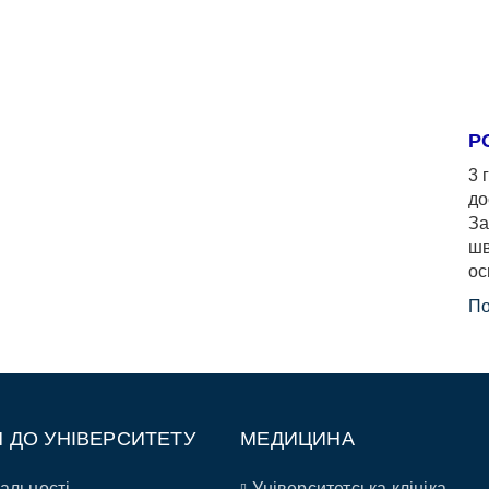
Р
3 
до
За
шв
ос
По
П ДО УНІВЕРСИТЕТУ
МЕДИЦИНА
альності
Університетська клініка