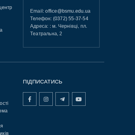
центр
Email:
office@bsmu.edu.ua
Телефон:
(0372) 55-37-54
Адреса: : м. Чернівці, пл.
а
Театральна, 2
ПІДПИСАТИСЬ
ості
рма
ня
иків