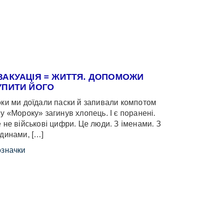
ВАКУАЦІЯ = ЖИТТЯ. ДОПОМОЖИ
УПИТИ ЙОГО
ки ми доїдали паски й запивали компотом
у «Мороку» загинув хлопець. І є поранені.
 не військові цифри. Це люди. З іменами. З
динами, […]
значки