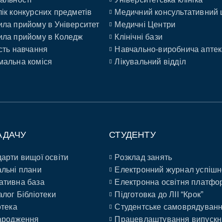
ік конкурсних предметів
Медичний консультативний 
ла прийому в Університет
Медичні Центри
ла прийому в Коледж
Клінічні бази
сть навчання
Навчально-виробнича аптек
альна коміся
Лікувальний відділ
АДАЧУ
СТУДЕНТУ
арти вищої освіти
Розклад занять
льні плани
Електронний журнал успішн
ативна база
Електронна освітня платфо
алог Бібліотеки
Підготовка до ЛІІ “Крок”
отека
Студентське самоврядуван
ародження
Працевлаштування випускн