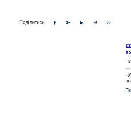
Поділитись:
Е
К
По
— 
Це
ро
По