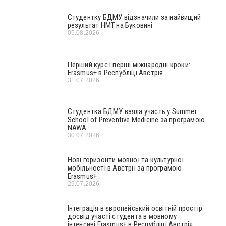
Студентку БДМУ відзначили за найвищий
результат НМТ на Буковині
05.08.2026
Перший курс і перші міжнародні кроки:
Erasmus+ в Республіці Австрія
31.07.2026
Студентка БДМУ взяла участь у Summer
School of Preventive Medicine за програмою
NAWA
30.07.2026
Нові горизонти мовної та культурної
мобільності в Австрії за програмою
Erasmus+
29.07.2026
Інтеграція в європейський освітній простір:
досвід участі студента в мовному
інтенсиві Erasmus+ в Республіці Австрія