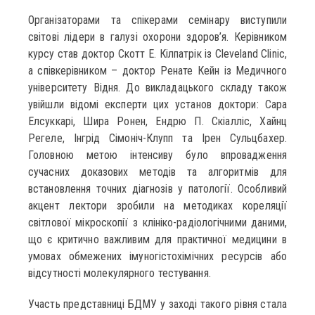
Організаторами та спікерами семінару виступили
світові лідери в галузі охорони здоров’я. Керівником
курсу став доктор Скотт Е. Кілпатрік із Cleveland Clinic,
а співкерівником – доктор Ренате Кейн із Медичного
університету Відня. До викладацького складу також
увійшли відомі експерти цих установ доктори: Сара
Елсуккарі, Шира Ронен, Ендрю П. Скіалліс, Хайнц
Регеле, Інгрід Сімоніч-Клупп та Ірен Сульцбахер.
Головною метою інтенсиву було впровадження
сучасних доказових методів та алгоритмів для
встановлення точних діагнозів у патології. Особливий
акцент лектори зробили на методиках кореляції
світлової мікроскопії з клініко-радіологічними даними,
що є критично важливим для практичної медицини в
умовах обмежених імуногістохімічних ресурсів або
відсутності молекулярного тестування.
Участь представниці БДМУ у заході такого рівня стала