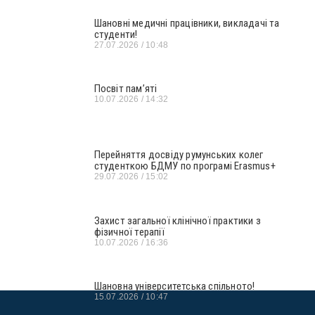
Шановні медичні працівники, викладачі та
студенти!
27.07.2026
10:48
Посвіт пам’яті
10.07.2026
14:32
Перейняття досвіду румунських колег
студенткою БДМУ по програмі Erasmus+
29.07.2026
15:02
Захист загальної клінічної практики з
фізичної терапії
10.07.2026
16:36
Шановна університетська спільното!
15.07.2026
10:47