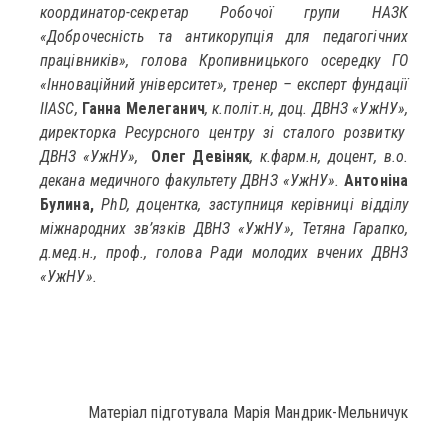
координатор-секретар Робочої групи НАЗК
«Доброчесність та антикорупція для педагогічних
працівників», голова Кропивницького осередку ГО
«Інноваційний університет», тренер – експерт фундації
IIASC,
Ганна Мелеганич
, к.політ.н, доц. ДВНЗ «УжНУ»,
директорка Ресурсного центру зі сталого розвитку
ДВНЗ «УжНУ»,
Олег Девіняк
, к.фарм.н, доцент, в.о.
декана медичного факультету ДВНЗ «УжНУ».
Антоніна
Булина,
PhD
, доцентка, заступниця керівниці відділу
міжнародних зв’язків ДВНЗ «УжНУ», Тетяна Гарапко,
д.мед.н., проф., голова Ради молодих вчених ДВНЗ
«УжНУ».
Матеріал підготувала Марія Мандрик-Мельничук