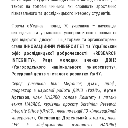
також на головні чинники, які сприяють зростанню
пізнавального та дослідницького інтересу студентів.
Форум об’єднав понад 70 учасників – науковців,
викладачів та управлінців університетської спільноти
для відкритої дискусії. Ініціаторами та організаторами
стали
ІННОВАЦІЙНИЙ УНІВЕРСИТЕТ та Український
офіс дослідницької доброчесності «
RESEARCH
INTEGRITY
», Рада молодих вчених ДВНЗ
«Ужгородського національного університету»,
Ресурсний центр зі сталого розвитку УжНУ.
Серед учасників Іван Миронюк, д.м.н., проф.,
проректор з наукової роботи ДВНЗ «УжНУ»,
Артем
Артюхов
, член НАЗЯВО, голова Комітету з питань
етики НАЗЯВО, керівник проєкту Ukrainian Research
Integrity Office (UkrRIO), член президії ГО «Інноваційний
університет»,
Олександр Доренський
, к.техн.н., член
ГЕР F «Інформаційні технології» НАЗЯВО,