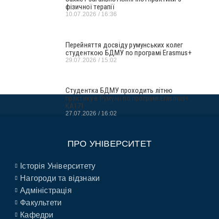
фізичної терапії
10.07.2026
16:36
Перейняття досвіду румунських колег
студенткою БДМУ по програмі Erasmus+
29.07.2026
15:02
Студентка БДМУ проходить літню
практику в Румунії по програмі Erasmus+
KA171
27.07.2026
16:02
ПРО УНІВЕРСИТЕТ
Історія Університету
Нагороди та відзнаки
Адміністрація
Факультети
Кафедри