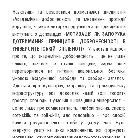
Науковиця та розробниця нормативної дисципліни
«Академічна доброчесність та механізми протидії
корупції», а також авторка підручника з цієї дисципліни
виступила з доповіддю «
МОТИВАЦІЯ ЯК ЗАПОРУКА
ДОТРИМАННЯ ПРИНЦИПІВ ДОБРОЧЕСНОСТІ В
УНІВЕРСИТЕТСЬКІЙ СПІЛЬНОТІ».
У виступі йшлося
про те, що академічна доброчесність – це не лише
санкції, правила та етичні принципи, зараз вона
перетворилася на питання національної безпеки,
умовою академічної свободи та свободи загалом.
Йдеться про культурну, моральну та громадянську
інфраструктуру, яка дозволяє нашій волі творити
простір свободи. Сучасний інноваційний університет –
це не лише про компетентність, глибокі знання, спектр
soft-skills та self-skills, але головніше – про спосіб
бачити, розуміти світ і себе у цьому світі. Було
звернуто увагу на цикл компонентів, які формують
мотивацію: студент-викладач-зміст-метод-оточення, а