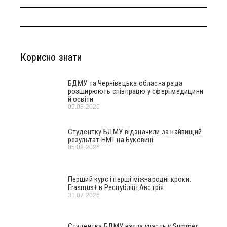
Корисно знати
БДМУ та Чернівецька обласна рада
розширюють співпрацю у сфері медицини
й освіти
05.08.2026
Студентку БДМУ відзначили за найвищий
результат НМТ на Буковині
05.08.2026
Перший курс і перші міжнародні кроки:
Erasmus+ в Республіці Австрія
31.07.2026
Студентка БДМУ взяла участь у Summer