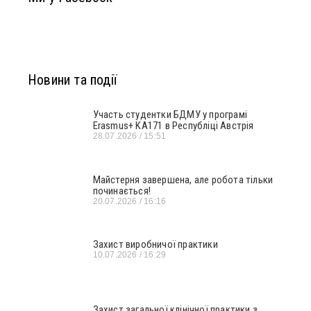
Новини та події
Участь студентки БДМУ у програмі
Erasmus+ KA171 в Республіці Австрія
28.07.2026
15:51
Майстерня завершена, але робота тільки
починається!
20.07.2026
16:16
Захист виробничої практики
10.07.2026
16:29
Захист загальної клінічної практики з