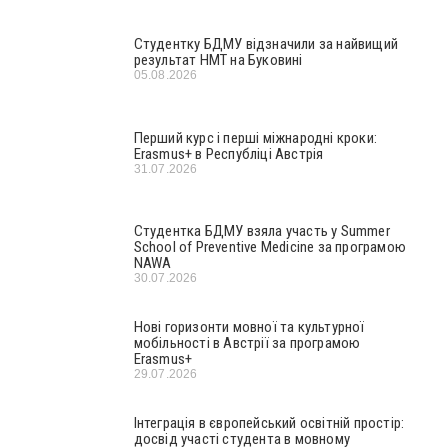
Студентку БДМУ відзначили за найвищий
результат НМТ на Буковині
05.08.2026
Перший курс і перші міжнародні кроки:
Erasmus+ в Республіці Австрія
31.07.2026
Студентка БДМУ взяла участь у Summer
School of Preventive Medicine за програмою
NAWA
30.07.2026
Нові горизонти мовної та культурної
мобільності в Австрії за програмою
Erasmus+
29.07.2026
Інтеграція в європейський освітній простір:
досвід участі студента в мовному