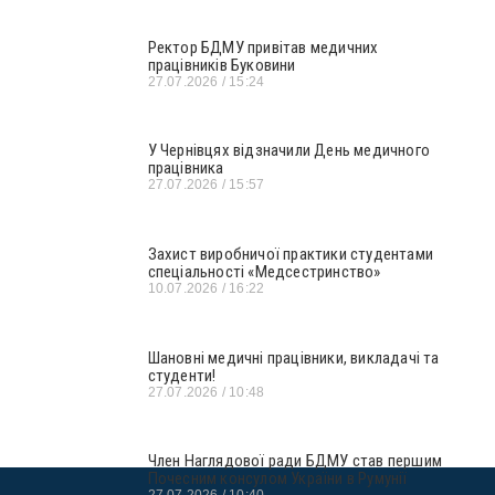
Ректор БДМУ привітав медичних
працівників Буковини
27.07.2026
15:24
У Чернівцях відзначили День медичного
працівника
27.07.2026
15:57
Захист виробничої практики студентами
спеціальності «Медсестринство»
10.07.2026
16:22
Шановні медичні працівники, викладачі та
студенти!
27.07.2026
10:48
Член Наглядової ради БДМУ став першим
Почесним консулом України в Румунії