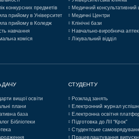
ік конкурсних предметів
Медичний консультативний 
ла прийому в Університет
Медичні Центри
ла прийому в Коледж
Клінічні бази
сть навчання
Навчально-виробнича аптек
альна коміся
Лікувальний відділ
АДАЧУ
СТУДЕНТУ
арти вищої освіти
Розклад занять
льні плани
Електронний журнал успішн
ативна база
Електронна освітня платфо
алог Бібліотеки
Підготовка до ЛІІ “Крок”
отека
Студентське самоврядуван
ародження
Працевлаштування випускн