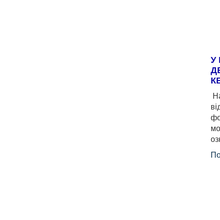
У
Д
К
На
ві
фо
мо
оз
По