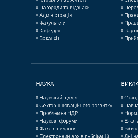
Нагороди та відзнаки
Перел
Адміністрація
Прави
Факультети
Прави
Кафедри
Варті
Вакансії
Прийм
НАУКА
ВИКЛ
Науковий відділ
Станд
Сектор інноваційного розвитку
Навча
Проблемна НДР
Норм
Наукові форуми
E-кат
Фахові видання
Біблі
Електронний архів публікацій
Дні н