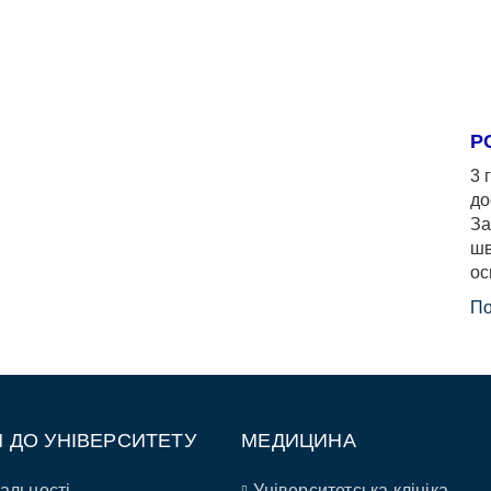
Р
3 
до
За
шв
ос
По
П ДО УНІВЕРСИТЕТУ
МЕДИЦИНА
альності
Університетська клініка