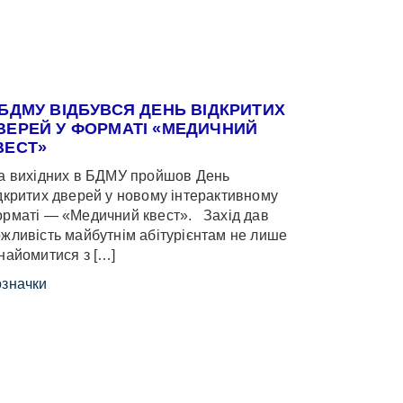
 БДМУ ВІДБУВСЯ ДЕНЬ ВІДКРИТИХ
ВЕРЕЙ У ФОРМАТІ «МЕДИЧНИЙ
ВЕСТ»
 вихідних в БДМУ пройшов День
дкритих дверей у новому інтерактивному
рматі — «Медичний квест». Захід дав
жливість майбутнім абітурієнтам не лише
найомитися з […]
значки