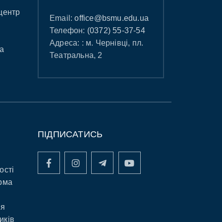
центр
Email:
office@bsmu.edu.ua
Телефон:
(0372) 55-37-54
Адреса: : м. Чернівці, пл.
а
Театральна, 2
ПІДПИСАТИСЬ
ості
рма
ня
иків