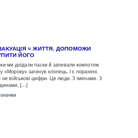
ВАКУАЦІЯ = ЖИТТЯ. ДОПОМОЖИ
УПИТИ ЙОГО
ки ми доїдали паски й запивали компотом
у «Мороку» загинув хлопець. І є поранені.
 не військові цифри. Це люди. З іменами. З
динами, […]
значки