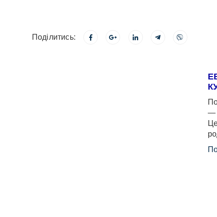
Поділитись:
Е
К
По
— 
Це
ро
По