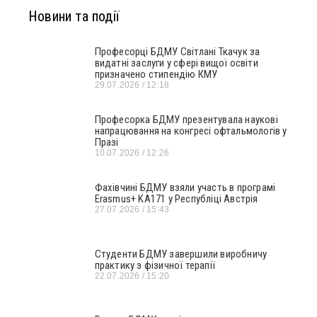
Новини та події
Професорці БДМУ Світлані Ткачук за
видатні заслуги у сфері вищої освіти
призначено стипендію КМУ
29.07.2026
12:18
Професорка БДМУ презентувала наукові
напрацювання на конгресі офтальмологів у
Празі
10.07.2026
12:26
Фахівчині БДМУ взяли участь в програмі
Erasmus+ KA171 у Республіці Австрія
27.07.2026
15:43
Студенти БДМУ завершили виробничу
практику з фізичної терапії
22.07.2026
15:20