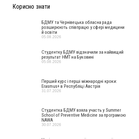
Корисно знати
БДМУ та Чернівецька обласна рада
розширюють співпрацю у сфері медицини
й освіти
05.08.2026
Студентку БДМУ відзначили за найвищий
результат НМТ на Буковині
05.08.2026
Перший курс і перші міжнародні кроки:
Erasmus+ в Республіці Австрія
31.07.2026
Студентка БДМУ взяла участь у Summer
School of Preventive Medicine за програмою
NAWA
30.07.2026