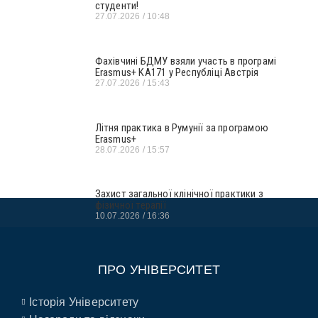
студенти!
27.07.2026
10:48
Фахівчині БДМУ взяли участь в програмі
Erasmus+ KA171 у Республіці Австрія
27.07.2026
15:43
Літня практика в Румунії за програмою
Erasmus+
28.07.2026
15:57
Захист загальної клінічної практики з
фізичної терапії
10.07.2026
16:36
ПРО УНІВЕРСИТЕТ
Історія Університету