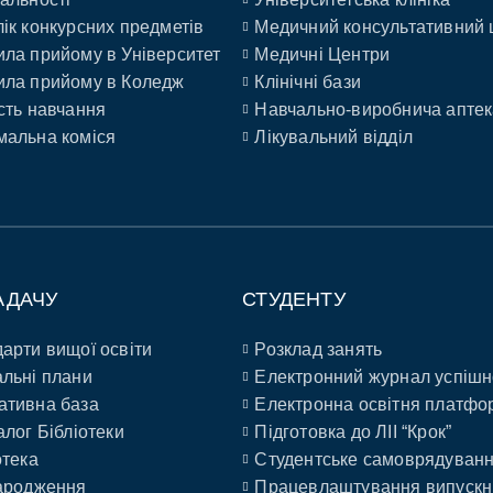
ік конкурсних предметів
Медичний консультативний 
ла прийому в Університет
Медичні Центри
ла прийому в Коледж
Клінічні бази
сть навчання
Навчально-виробнича аптек
альна коміся
Лікувальний відділ
АДАЧУ
СТУДЕНТУ
арти вищої освіти
Розклад занять
льні плани
Електронний журнал успішн
ативна база
Електронна освітня платфо
алог Бібліотеки
Підготовка до ЛІІ “Крок”
отека
Студентське самоврядуван
ародження
Працевлаштування випускн