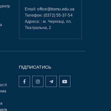
центр
Email:
office@bsmu.edu.ua
Телефон:
(0372) 55-37-54
Адреса: : м. Чернівці, пл.
а
Театральна, 2
ПІДПИСАТИСЬ
ості
рма
ня
иків