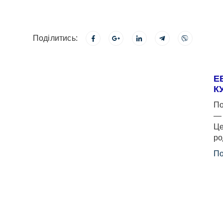
Поділитись:
Е
К
По
— 
Це
ро
По