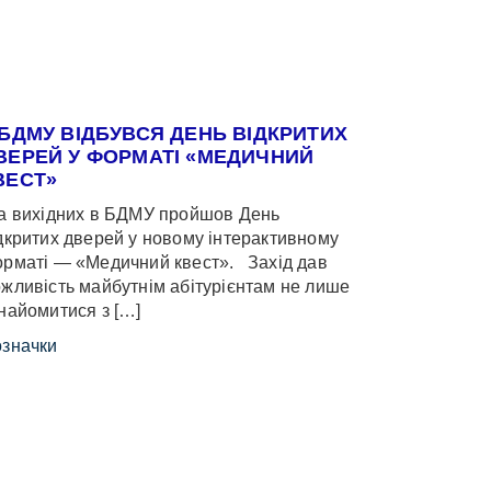
 БДМУ ВІДБУВСЯ ДЕНЬ ВІДКРИТИХ
ВЕРЕЙ У ФОРМАТІ «МЕДИЧНИЙ
ВЕСТ»
 вихідних в БДМУ пройшов День
дкритих дверей у новому інтерактивному
рматі — «Медичний квест». Захід дав
жливість майбутнім абітурієнтам не лише
найомитися з […]
значки