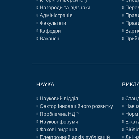
Нагороди та відзнаки
Перел
Адміністрація
Прави
Факультети
Прави
Кафедри
Варті
Вакансії
Прийм
НАУКА
ВИКЛ
Науковий відділ
Станд
Сектор інноваційного розвитку
Навча
Проблемна НДР
Норм
Наукові форуми
E-кат
Фахові видання
Біблі
Електронний архів публікацій
Дні н