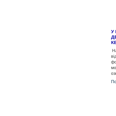
У
Д
К
На
ві
фо
мо
оз
По