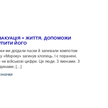
ВАКУАЦІЯ = ЖИТТЯ. ДОПОМОЖИ
УПИТИ ЙОГО
ки ми доїдали паски й запивали компотом
у «Мороку» загинув хлопець. І є поранені.
 не військові цифри. Це люди. З іменами. З
динами, […]
значки