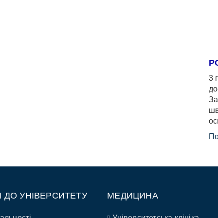
Р
3 
до
За
шв
ос
По
П ДО УНІВЕРСИТЕТУ
МЕДИЦИНА
альності
Університетська клініка