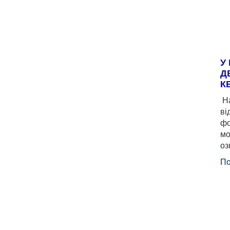
У
Д
К
На
ві
фо
мо
оз
По