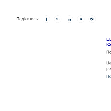
Поділитись:
Е
К
По
— 
Це
ро
По