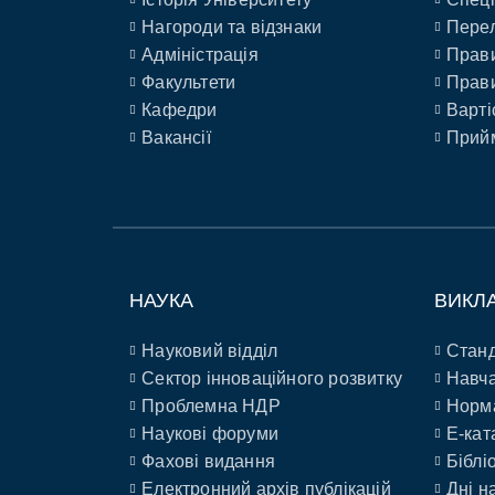
Нагороди та відзнаки
Перел
Адміністрація
Прави
Факультети
Прави
Кафедри
Варті
Вакансії
Прийм
НАУКА
ВИКЛ
Науковий відділ
Станд
Сектор інноваційного розвитку
Навча
Проблемна НДР
Норм
Наукові форуми
E-кат
Фахові видання
Біблі
Електронний архів публікацій
Дні н