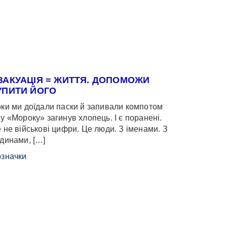
ВАКУАЦІЯ = ЖИТТЯ. ДОПОМОЖИ
УПИТИ ЙОГО
ки ми доїдали паски й запивали компотом
у «Мороку» загинув хлопець. І є поранені.
 не військові цифри. Це люди. З іменами. З
динами, […]
значки