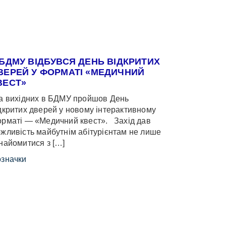
 БДМУ ВІДБУВСЯ ДЕНЬ ВІДКРИТИХ
ВЕРЕЙ У ФОРМАТІ «МЕДИЧНИЙ
ВЕСТ»
 вихідних в БДМУ пройшов День
дкритих дверей у новому інтерактивному
рматі — «Медичний квест». Захід дав
жливість майбутнім абітурієнтам не лише
найомитися з […]
значки