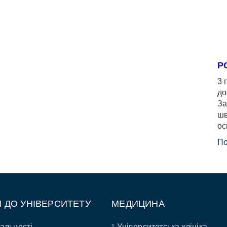
Р
3 
до
За
шв
ос
По
П ДО УНІВЕРСИТЕТУ
МЕДИЦИНА
альності
Університетська клініка