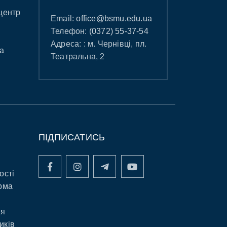
центр
Email:
office@bsmu.edu.ua
Телефон:
(0372) 55-37-54
Адреса: : м. Чернівці, пл.
а
Театральна, 2
ПІДПИСАТИСЬ
ості
рма
ня
иків