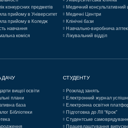
ік конкурсних предметів
Медичний консультативний 
ла прийому в Університет
Медичні Центри
ла прийому в Коледж
Клінічні бази
сть навчання
Навчально-виробнича аптек
альна коміся
Лікувальний відділ
АДАЧУ
СТУДЕНТУ
арти вищої освіти
Розклад занять
льні плани
Електронний журнал успішн
ативна база
Електронна освітня платфо
алог Бібліотеки
Підготовка до ЛІІ “Крок”
отека
Студентське самоврядуван
ародження
Працевлаштування випускн