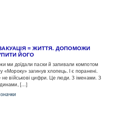
ВАКУАЦІЯ = ЖИТТЯ. ДОПОМОЖИ
УПИТИ ЙОГО
ки ми доїдали паски й запивали компотом
у «Мороку» загинув хлопець. І є поранені.
 не військові цифри. Це люди. З іменами. З
динами, […]
значки