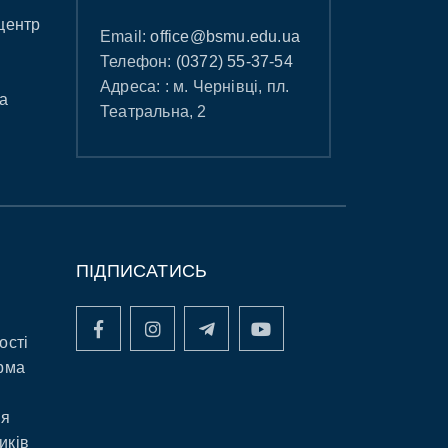
центр
Email:
office@bsmu.edu.ua
Телефон:
(0372) 55-37-54
Адреса: : м. Чернівці, пл.
а
Театральна, 2
ПІДПИСАТИСЬ
ості
рма
ня
иків