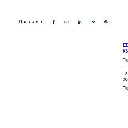
Поділитись:
Е
К
По
— 
Це
ро
По