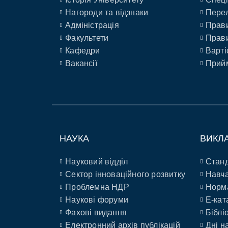
Нагороди та відзнаки
Перел
Адміністрація
Прави
Факультети
Прави
Кафедри
Варті
Вакансії
Прийм
НАУКА
ВИКЛ
Науковий відділ
Станд
Сектор інноваційного розвитку
Навча
Проблемна НДР
Норм
Наукові форуми
E-кат
Фахові видання
Біблі
Електронний архів публікацій
Дні н