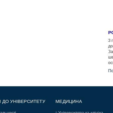
Р
3 
до
За
шв
ос
По
П ДО УНІВЕРСИТЕТУ
МЕДИЦИНА
альності
Університетська клініка