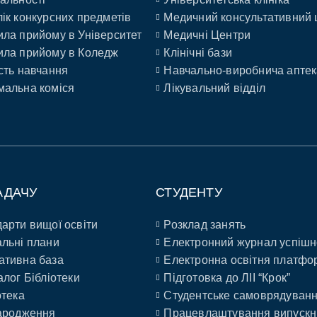
ік конкурсних предметів
Медичний консультативний 
ла прийому в Університет
Медичні Центри
ла прийому в Коледж
Клінічні бази
сть навчання
Навчально-виробнича аптек
альна коміся
Лікувальний відділ
АДАЧУ
СТУДЕНТУ
арти вищої освіти
Розклад занять
льні плани
Електронний журнал успішн
ативна база
Електронна освітня платфо
алог Бібліотеки
Підготовка до ЛІІ “Крок”
отека
Студентське самоврядуван
ародження
Працевлаштування випускн