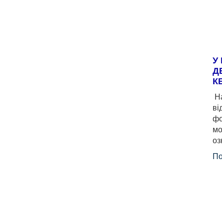
У
Д
К
На
ві
фо
мо
оз
По