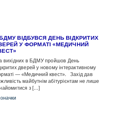
 БДМУ ВІДБУВСЯ ДЕНЬ ВІДКРИТИХ
ВЕРЕЙ У ФОРМАТІ «МЕДИЧНИЙ
ВЕСТ»
 вихідних в БДМУ пройшов День
дкритих дверей у новому інтерактивному
рматі — «Медичний квест». Захід дав
жливість майбутнім абітурієнтам не лише
найомитися з […]
значки