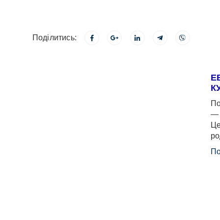
Поділитись:
Е
К
По
— 
Це
ро
По