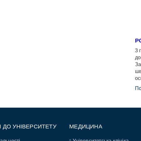
Р
3 
до
За
шв
ос
По
П ДО УНІВЕРСИТЕТУ
МЕДИЦИНА
альності
Університетська клініка