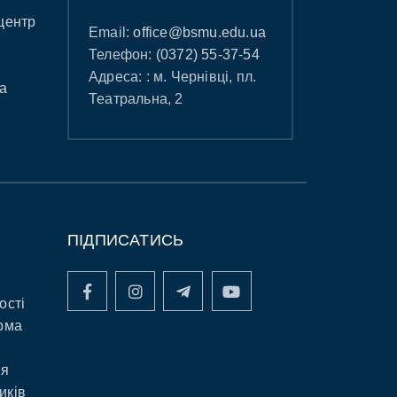
центр
Email:
office@bsmu.edu.ua
Телефон:
(0372) 55-37-54
Адреса: : м. Чернівці, пл.
а
Театральна, 2
ПІДПИСАТИСЬ
ості
рма
ня
иків