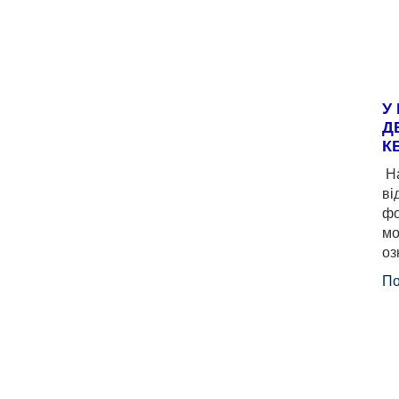
У
Д
К
На
ві
фо
мо
оз
По