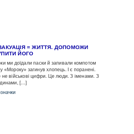
ВАКУАЦІЯ = ЖИТТЯ. ДОПОМОЖИ
УПИТИ ЙОГО
ки ми доїдали паски й запивали компотом
у «Мороку» загинув хлопець. І є поранені.
 не військові цифри. Це люди. З іменами. З
динами, […]
значки