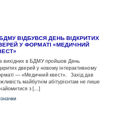
 БДМУ ВІДБУВСЯ ДЕНЬ ВІДКРИТИХ
ВЕРЕЙ У ФОРМАТІ «МЕДИЧНИЙ
ВЕСТ»
 вихідних в БДМУ пройшов День
дкритих дверей у новому інтерактивному
рматі — «Медичний квест». Захід дав
жливість майбутнім абітурієнтам не лише
найомитися з […]
значки