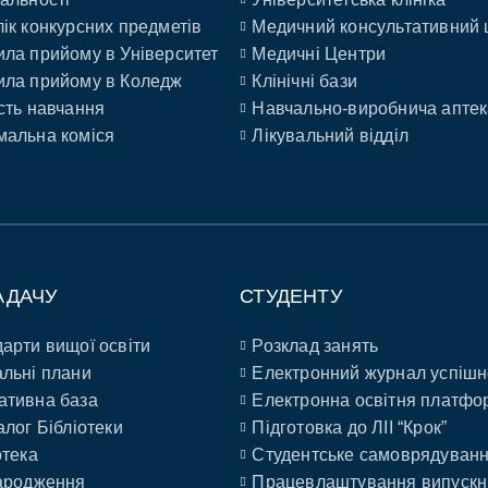
ік конкурсних предметів
Медичний консультативний 
ла прийому в Університет
Медичні Центри
ла прийому в Коледж
Клінічні бази
сть навчання
Навчально-виробнича аптек
альна коміся
Лікувальний відділ
АДАЧУ
СТУДЕНТУ
арти вищої освіти
Розклад занять
льні плани
Електронний журнал успішн
ативна база
Електронна освітня платфо
алог Бібліотеки
Підготовка до ЛІІ “Крок”
отека
Студентське самоврядуван
ародження
Працевлаштування випускн