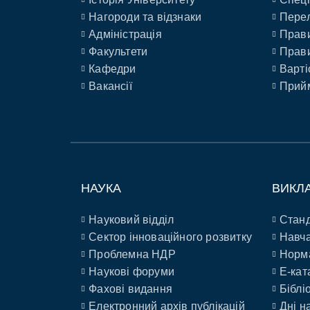
Нагороди та відзнаки
Перел
Адміністрація
Прави
Факультети
Прави
Кафедри
Варті
Вакансії
Прийм
НАУКА
ВИКЛ
Науковий відділ
Станд
Сектор інноваційного розвитку
Навча
Проблемна НДР
Норм
Наукові форуми
E-кат
Фахові видання
Біблі
Електронний архів публікацій
Дні н