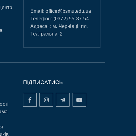
центр
Email:
office@bsmu.edu.ua
Телефон:
(0372) 55-37-54
Адреса: : м. Чернівці, пл.
а
Театральна, 2
ПІДПИСАТИСЬ
ості
рма
ня
иків