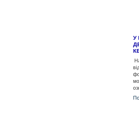
У
Д
К
На
ві
фо
мо
оз
По