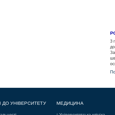
Р
3 
до
За
шв
ос
По
П ДО УНІВЕРСИТЕТУ
МЕДИЦИНА
альності
Університетська клініка