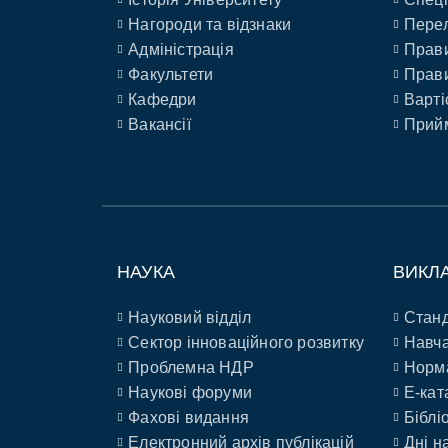
Нагороди та відзнаки
Перел
Адміністрація
Прави
Факультети
Прави
Кафедри
Варті
Вакансії
Прийм
НАУКА
ВИКЛ
Науковий відділ
Станд
Сектор інноваційного розвитку
Навча
Проблемна НДР
Норм
Наукові форуми
E-кат
Фахові видання
Біблі
Електронний архів публікацій
Дні н