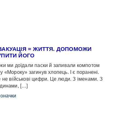
ВАКУАЦІЯ = ЖИТТЯ. ДОПОМОЖИ
УПИТИ ЙОГО
ки ми доїдали паски й запивали компотом
у «Мороку» загинув хлопець. І є поранені.
 не військові цифри. Це люди. З іменами. З
динами, […]
значки