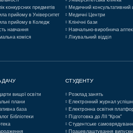
ік конкурсних предметів
Медичний консультативний 
ла прийому в Університет
Медичні Центри
ла прийому в Коледж
Клінічні бази
сть навчання
Навчально-виробнича аптек
альна коміся
Лікувальний відділ
АДАЧУ
СТУДЕНТУ
арти вищої освіти
Розклад занять
льні плани
Електронний журнал успішн
ативна база
Електронна освітня платфо
алог Бібліотеки
Підготовка до ЛІІ “Крок”
отека
Студентське самоврядуван
ародження
Працевлаштування випускн