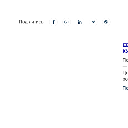
Поділитись:
Е
К
По
— 
Це
ро
По