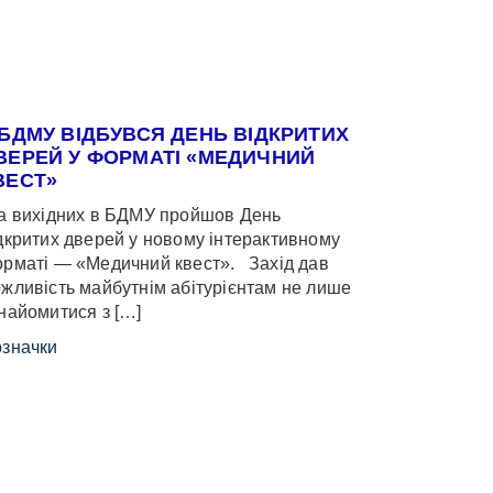
 БДМУ ВІДБУВСЯ ДЕНЬ ВІДКРИТИХ
ВЕРЕЙ У ФОРМАТІ «МЕДИЧНИЙ
ВЕСТ»
 вихідних в БДМУ пройшов День
дкритих дверей у новому інтерактивному
рматі — «Медичний квест». Захід дав
жливість майбутнім абітурієнтам не лише
найомитися з […]
значки