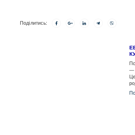
Поділитись:
Е
К
По
— 
Це
ро
По