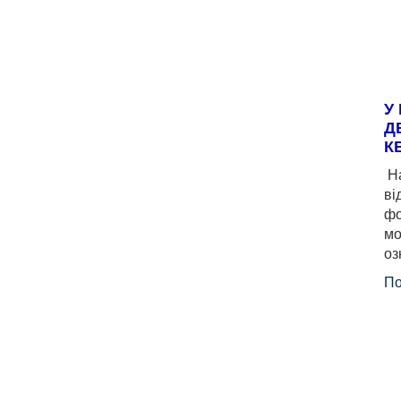
У
Д
К
На
ві
фо
мо
оз
По