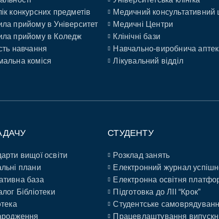
ік конкурсних предметів
Медичний консультативний 
ла прийому в Університет
Медичні Центри
ла прийому в Коледж
Клінічні бази
сть навчання
Навчально-виробнича аптек
альна коміся
Лікувальний відділ
АДАЧУ
СТУДЕНТУ
арти вищої освіти
Розклад занять
льні плани
Електронний журнал успішн
ативна база
Електронна освітня платфо
алог Бібліотеки
Підготовка до ЛІІ “Крок”
отека
Студентське самоврядуван
ародження
Працевлаштування випускн