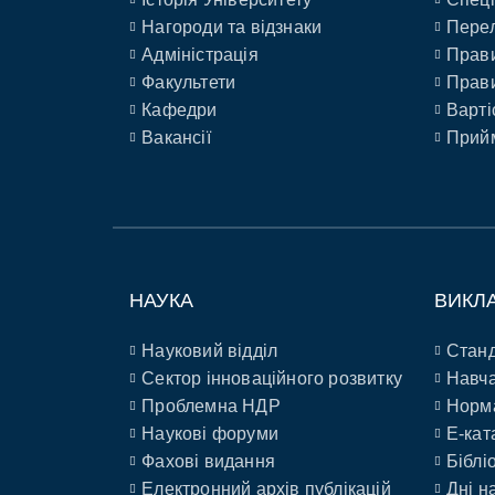
Нагороди та відзнаки
Перел
Адміністрація
Прави
Факультети
Прави
Кафедри
Варті
Вакансії
Прийм
НАУКА
ВИКЛ
Науковий відділ
Станд
Сектор інноваційного розвитку
Навча
Проблемна НДР
Норм
Наукові форуми
E-кат
Фахові видання
Біблі
Електронний архів публікацій
Дні н