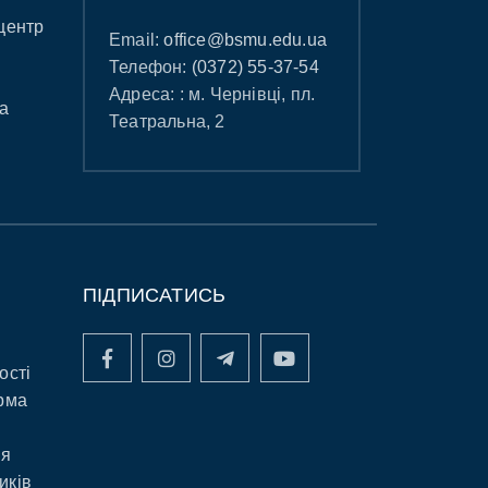
центр
Email:
office@bsmu.edu.ua
Телефон:
(0372) 55-37-54
Адреса: : м. Чернівці, пл.
а
Театральна, 2
ПІДПИСАТИСЬ
ості
рма
ня
иків