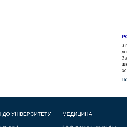
Р
3 
до
За
шв
ос
По
П ДО УНІВЕРСИТЕТУ
МЕДИЦИНА
альності
Університетська клініка