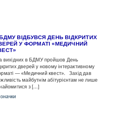
 БДМУ ВІДБУВСЯ ДЕНЬ ВІДКРИТИХ
ВЕРЕЙ У ФОРМАТІ «МЕДИЧНИЙ
ВЕСТ»
 вихідних в БДМУ пройшов День
дкритих дверей у новому інтерактивному
рматі — «Медичний квест». Захід дав
жливість майбутнім абітурієнтам не лише
найомитися з […]
значки