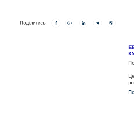
Поділитись:
Е
К
По
— 
Це
ро
По