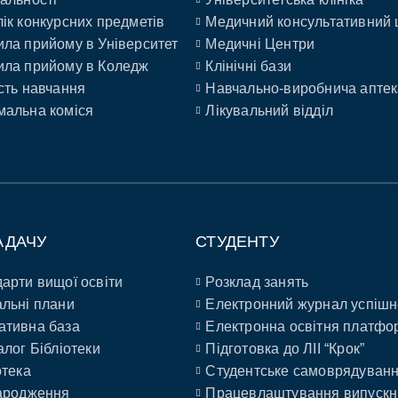
ік конкурсних предметів
Медичний консультативний 
ла прийому в Університет
Медичні Центри
ла прийому в Коледж
Клінічні бази
сть навчання
Навчально-виробнича аптек
альна коміся
Лікувальний відділ
АДАЧУ
СТУДЕНТУ
арти вищої освіти
Розклад занять
льні плани
Електронний журнал успішн
ативна база
Електронна освітня платфо
алог Бібліотеки
Підготовка до ЛІІ “Крок”
отека
Студентське самоврядуван
ародження
Працевлаштування випускн