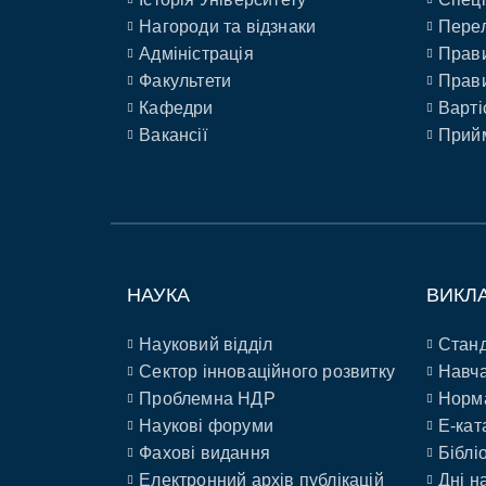
Нагороди та відзнаки
Перел
Адміністрація
Прави
Факультети
Прави
Кафедри
Варті
Вакансії
Прийм
НАУКА
ВИКЛ
Науковий відділ
Станд
Сектор інноваційного розвитку
Навча
Проблемна НДР
Норм
Наукові форуми
E-кат
Фахові видання
Біблі
Електронний архів публікацій
Дні н