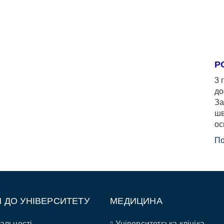
Р
3 
до
За
шв
ос
По
П ДО УНІВЕРСИТЕТУ
МЕДИЦИНА
альності
Університетська клініка