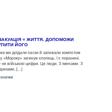
ВАКУАЦІЯ = ЖИТТЯ. ДОПОМОЖИ
УПИТИ ЙОГО
ки ми доїдали паски й запивали компотом
у «Мороку» загинув хлопець. І є поранені.
 не військові цифри. Це люди. З іменами. З
динами, […]
значки