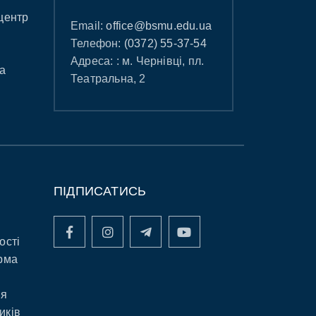
центр
Email:
office@bsmu.edu.ua
Телефон:
(0372) 55-37-54
Адреса: : м. Чернівці, пл.
а
Театральна, 2
ПІДПИСАТИСЬ
ості
рма
ня
иків