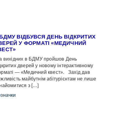
 БДМУ ВІДБУВСЯ ДЕНЬ ВІДКРИТИХ
ВЕРЕЙ У ФОРМАТІ «МЕДИЧНИЙ
ВЕСТ»
 вихідних в БДМУ пройшов День
дкритих дверей у новому інтерактивному
рматі — «Медичний квест». Захід дав
жливість майбутнім абітурієнтам не лише
найомитися з […]
значки