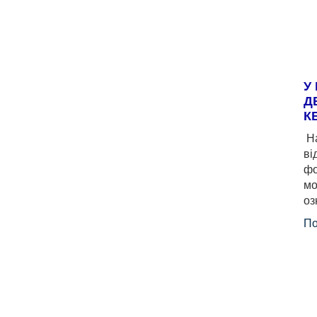
У
Д
К
На
ві
фо
мо
оз
По