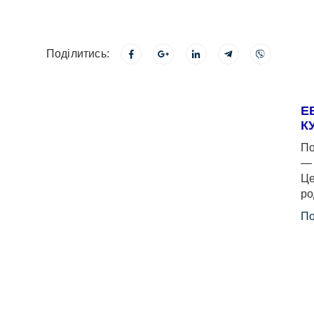
Поділитись:
Е
К
По
— 
Це
ро
По