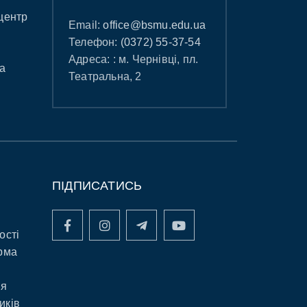
центр
Email:
office@bsmu.edu.ua
Телефон:
(0372) 55-37-54
Адреса: : м. Чернівці, пл.
а
Театральна, 2
ПІДПИСАТИСЬ
ості
рма
ня
иків