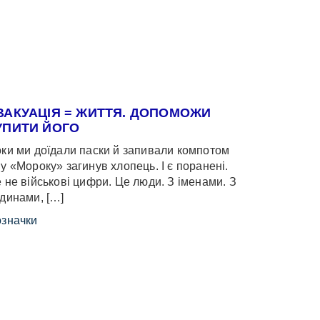
ВАКУАЦІЯ = ЖИТТЯ. ДОПОМОЖИ
УПИТИ ЙОГО
ки ми доїдали паски й запивали компотом
у «Мороку» загинув хлопець. І є поранені.
 не військові цифри. Це люди. З іменами. З
динами, […]
значки