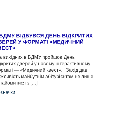
 БДМУ ВІДБУВСЯ ДЕНЬ ВІДКРИТИХ
ВЕРЕЙ У ФОРМАТІ «МЕДИЧНИЙ
ВЕСТ»
 вихідних в БДМУ пройшов День
дкритих дверей у новому інтерактивному
рматі — «Медичний квест». Захід дав
жливість майбутнім абітурієнтам не лише
найомитися з […]
значки