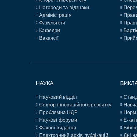
Нагороди та відзнаки
Перел
Адміністрація
Прави
Факультети
Прави
Кафедри
Варті
Вакансії
Прийм
НАУКА
ВИКЛ
Науковий відділ
Станд
Сектор інноваційного розвитку
Навча
Проблемна НДР
Норм
Наукові форуми
E-кат
Фахові видання
Біблі
Електронний архів публікацій
Дні н