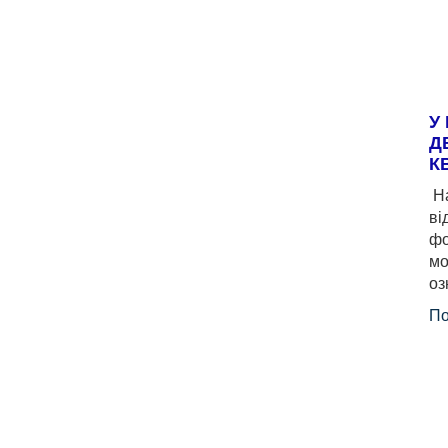
У
Д
К
На
ві
фо
мо
оз
По