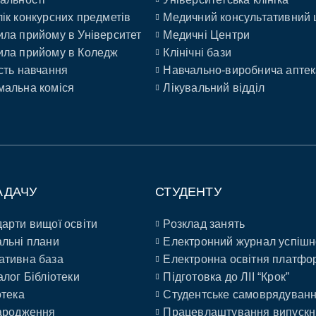
ік конкурсних предметів
Медичний консультативний 
ла прийому в Університет
Медичні Центри
ла прийому в Коледж
Клінічні бази
сть навчання
Навчально-виробнича аптек
альна коміся
Лікувальний відділ
АДАЧУ
СТУДЕНТУ
арти вищої освіти
Розклад занять
льні плани
Електронний журнал успішн
ативна база
Електронна освітня платфо
алог Бібліотеки
Підготовка до ЛІІ “Крок”
отека
Студентське самоврядуван
ародження
Працевлаштування випускн