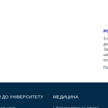
Р
3 
до
За
шв
ос
По
П ДО УНІВЕРСИТЕТУ
МЕДИЦИНА
альності
Університетська клініка