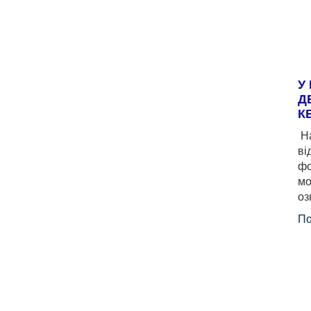
У
Д
К
На
ві
фо
мо
оз
По