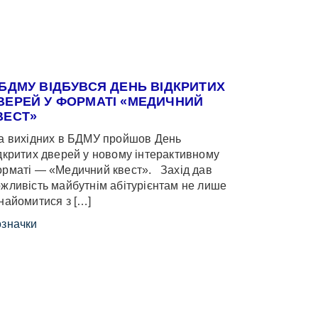
 БДМУ ВІДБУВСЯ ДЕНЬ ВІДКРИТИХ
ВЕРЕЙ У ФОРМАТІ «МЕДИЧНИЙ
ВЕСТ»
 вихідних в БДМУ пройшов День
дкритих дверей у новому інтерактивному
рматі — «Медичний квест». Захід дав
жливість майбутнім абітурієнтам не лише
найомитися з […]
значки