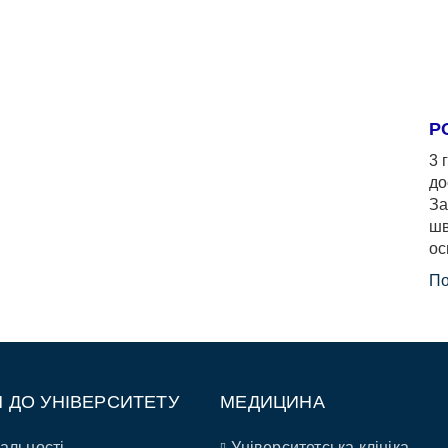
Р
3 
до
За
шв
ос
По
П ДО УНІВЕРСИТЕТУ
МЕДИЦИНА
альності
Університетська клініка