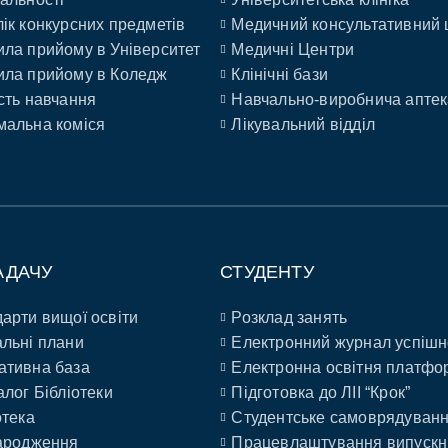
ік конкурсних предметів
Медичний консультативний 
ла прийому в Університет
Медичні Центри
ла прийому в Коледж
Клінічні бази
сть навчання
Навчально-виробнича аптек
альна коміся
Лікувальний відділ
АДАЧУ
СТУДЕНТУ
арти вищої освіти
Розклад занять
льні плани
Електронний журнал успішн
ативна база
Електронна освітня платфо
алог Бібліотеки
Підготовка до ЛІІ “Крок”
отека
Студентське самоврядуван
ародження
Працевлаштування випускн