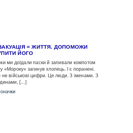
ВАКУАЦІЯ = ЖИТТЯ. ДОПОМОЖИ
УПИТИ ЙОГО
ки ми доїдали паски й запивали компотом
у «Мороку» загинув хлопець. І є поранені.
 не військові цифри. Це люди. З іменами. З
динами, […]
значки