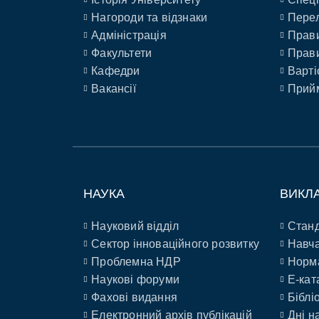
Нагороди та відзнаки
Перел
Адміністрація
Прави
Факультети
Прави
Кафедри
Варті
Вакансії
Прийм
НАУКА
ВИКЛ
Науковий відділ
Станд
Сектор інноваційного розвитку
Навча
Проблемна НДР
Норм
Наукові форуми
E-кат
Фахові видання
Біблі
Електронний архів публікацій
Дні н