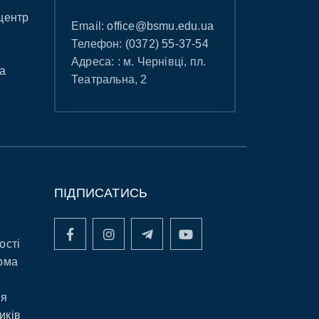
центр
Email:
office@bsmu.edu.ua
Телефон:
(0372) 55-37-54
Адреса: : м. Чернівці, пл.
а
Театральна, 2
ПІДПИСАТИСЬ
ості
рма
ня
иків