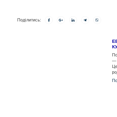
Поділитись:
Е
К
По
— 
Це
ро
По