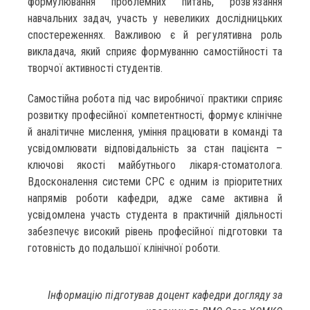
формулювання проблемних питань, розв’язання
навчальних задач, участь у невеликих дослідницьких
спостереженнях. Важливою є й регулятивна роль
викладача, який сприяє формуванню самостійності та
творчої активності студентів.
Самостійна робота під час виробничої практики сприяє
розвитку професійної компетентності, формує клінічне
й аналітичне мислення, уміння працювати в команді та
усвідомлювати відповідальність за стан пацієнта –
ключові якості майбутнього лікаря-стоматолога.
Вдосконалення системи СРС є одним із пріоритетних
напрямів роботи кафедри, адже саме активна й
усвідомлена участь студента в практичній діяльності
забезпечує високий рівень професійної підготовки та
готовність до подальшої клінічної роботи.
Інформацію підготува
в
доцент кафедри догляду за