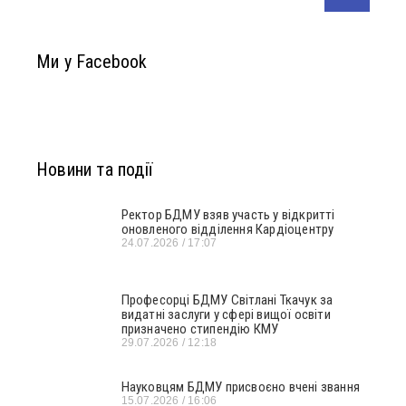
Ми у Facebook
Новини та події
Ректор БДМУ взяв участь у відкритті
оновленого відділення Кардіоцентру
24.07.2026
17:07
Професорці БДМУ Світлані Ткачук за
видатні заслуги у сфері вищої освіти
призначено стипендію КМУ
29.07.2026
12:18
Науковцям БДМУ присвоєно вчені звання
15.07.2026
16:06