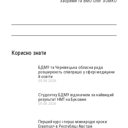
хворими
та
ВМО
Олег ХОМКО
Корисно знати
БДМУ та Чернівецька обласна рада
розширюють співпрацю у сфері медицини
й освіти
05.08.2026
Студентку БДМУ відзначили за найвищий
результат НМТ на Буковині
05.08.2026
Перший курс і перші міжнародні кроки:
Erasmus+ в Республіці Австрія