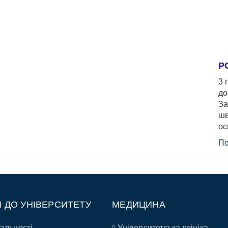
Р
3 
до
За
шв
ос
По
П ДО УНІВЕРСИТЕТУ
МЕДИЦИНА
альності
Університетська клініка