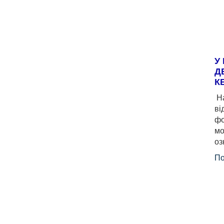
У
Д
К
На
ві
фо
мо
оз
По