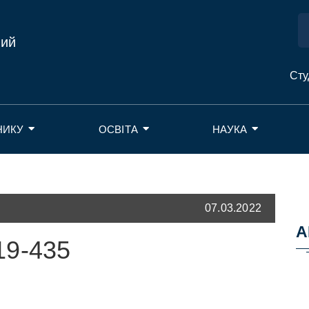
ний
Сту
НИКУ
ОСВІТА
НАУКА
07.03.2022
А
19-435