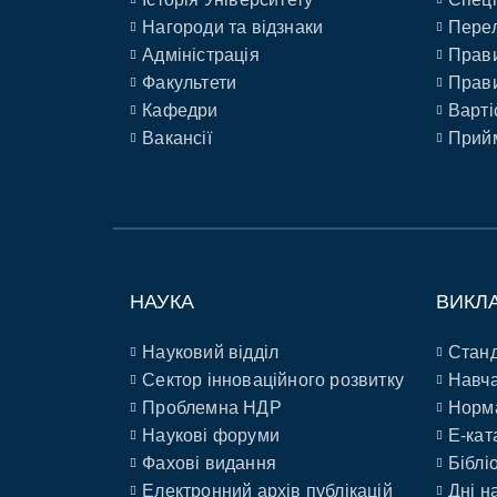
Нагороди та відзнаки
Перел
Адміністрація
Прави
Факультети
Прави
Кафедри
Варті
Вакансії
Прийм
НАУКА
ВИКЛ
Науковий відділ
Станд
Сектор інноваційного розвитку
Навча
Проблемна НДР
Норм
Наукові форуми
E-кат
Фахові видання
Біблі
Електронний архів публікацій
Дні н