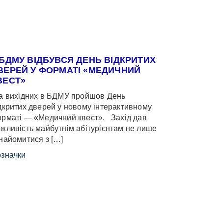
 БДМУ ВІДБУВСЯ ДЕНЬ ВІДКРИТИХ
ВЕРЕЙ У ФОРМАТІ «МЕДИЧНИЙ
ВЕСТ»
 вихідних в БДМУ пройшов День
дкритих дверей у новому інтерактивному
рматі — «Медичний квест». Захід дав
жливість майбутнім абітурієнтам не лише
найомитися з […]
значки