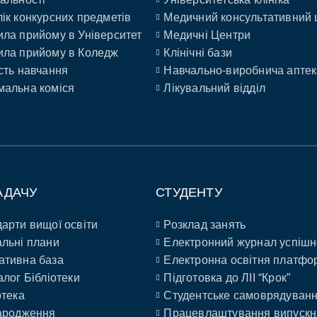
ік конкурсних предметів
Медичний консультативний 
ла прийому в Університет
Медичні Центри
ла прийому в Коледж
Клінічні бази
сть навчання
Навчально-виробнича аптек
альна коміся
Лікувальний відділ
АДАЧУ
СТУДЕНТУ
арти вищої освіти
Розклад занять
льні плани
Електронний журнал успішн
ативна база
Електронна освітня платфо
алог Бібліотеки
Підготовка до ЛІІ “Крок”
отека
Студентське самоврядуван
ародження
Працевлаштування випускн