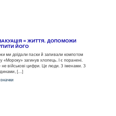
ВАКУАЦІЯ = ЖИТТЯ. ДОПОМОЖИ
УПИТИ ЙОГО
ки ми доїдали паски й запивали компотом
у «Мороку» загинув хлопець. І є поранені.
 не військові цифри. Це люди. З іменами. З
динами, […]
значки