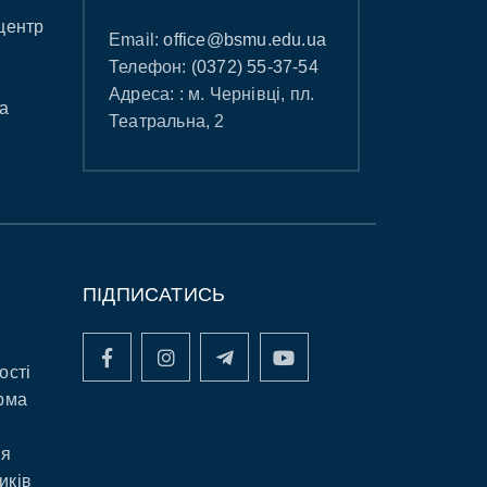
центр
Email:
office@bsmu.edu.ua
Телефон:
(0372) 55-37-54
Адреса: : м. Чернівці, пл.
а
Театральна, 2
ПІДПИСАТИСЬ
ості
рма
ня
иків