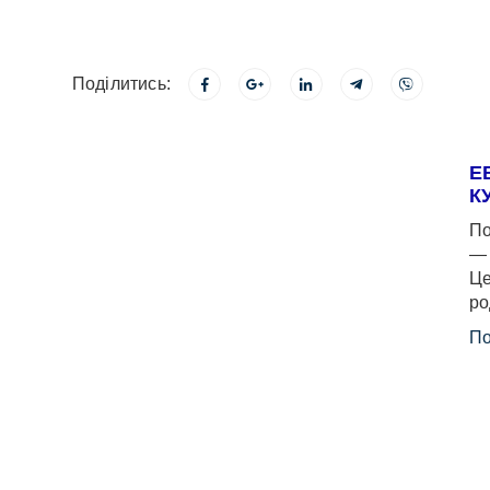
Поділитись:
Е
К
По
— 
Це
ро
По