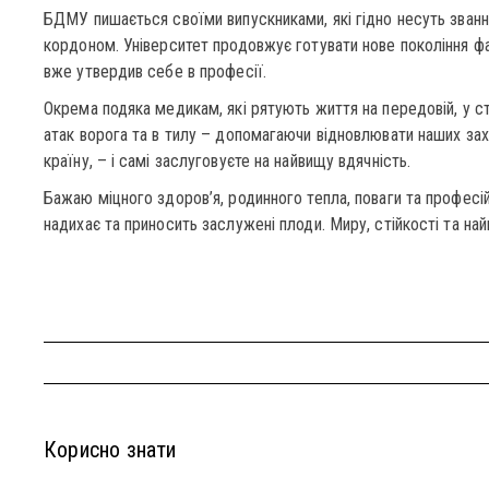
БДМУ пишається своїми випускниками, які гідно несуть звання
кордоном. Університет продовжує готувати нове покоління фа
вже утвердив себе в професії.
Окрема подяка медикам, які рятують життя на передовій, у ста
атак ворога та в тилу – допомагаючи відновлювати наших захи
країну, – і самі заслуговуєте на найвищу вдячність.
Бажаю міцного здоров’я, родинного тепла, поваги та професі
надихає та приносить заслужені плоди. Миру, стійкості та на
Корисно знати