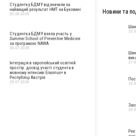
Студентку БДМУ відзначили за
найвищий результат НМТ на Буковині
Новини та под
05.08.2026
Шан
15.
Студентка БДМУ взяла участь у
Summer School of Preventive Medicine
за програмою NAWA
30.07.2026
Шан
вик
27.
Інтеграція в європейський освітній
простір: досвід участі студента в
мовному інтенсиві Erasmus+ в
Республіці Австрія
Пос
29.07.2026
10.
Зах
10.
Рек
оно