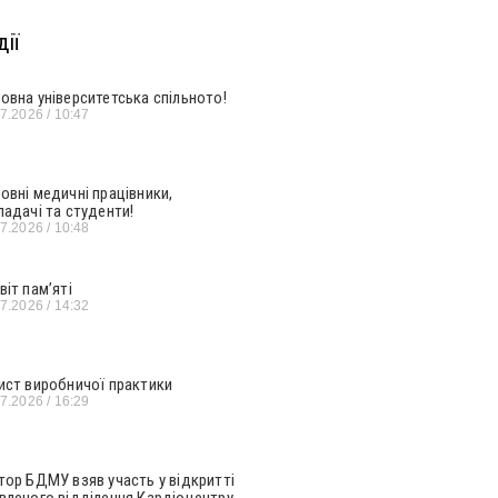
ії
овна університетська спільното!
07.2026
10:47
овні медичні працівники,
ладачі та студенти!
07.2026
10:48
віт пам’яті
07.2026
14:32
ист виробничої практики
07.2026
16:29
тор БДМУ взяв участь у відкритті
вленого відділення Кардіоцентру