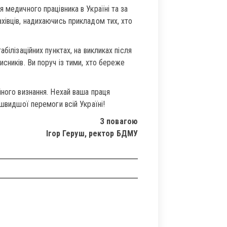
 медичного працівника в Україні та за
хівців, надихаючись прикладом тих, хто
білізаційних пунктах, на викликах після
сників. Ви поруч із тими, хто береже
йного визнання. Нехай ваша праця
йшвидшої перемоги всій Україні!
З повагою
Ігор Геруш, ректор БДМУ