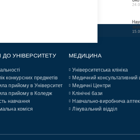
24.
Нау
зва
15.
П ДО УНІВЕРСИТЕТУ
МЕДИЦИНА
альності
Університетська клініка
ік конкурсних предметів
Медичний консультативний 
ла прийому в Університет
Медичні Центри
ла прийому в Коледж
Клінічні бази
сть навчання
Навчально-виробнича аптек
альна коміся
Лікувальний відділ