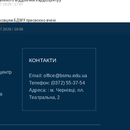
07.2026
17:07
ковцям БДМУ присвоєно вчені
ння
07.2026
16:06
КОНТАКТИ
центр
Email:
office@bsmu.edu.ua
Телефон:
(0372) 55-37-54
Адреса: : м. Чернівці, пл.
а
Театральна, 2