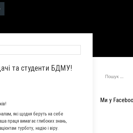
ачі та студенти БДМУ!
Ми у Facebo
ів!
алам, які щодня беруть на себе
Ваша праця вимагає глибоких знань,
ієнтам турботу, надію і віру.