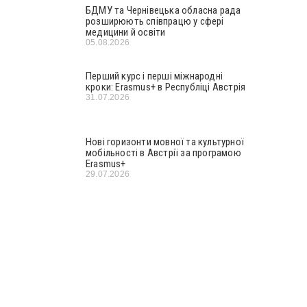
БДМУ та Чернівецька обласна рада
розширюють співпрацю у сфері
медицини й освіти
05.08.2026
Перший курс і перші міжнародні
кроки: Erasmus+ в Республіці Австрія
31.07.2026
Нові горизонти мовної та культурної
мобільності в Австрії за програмою
Erasmus+
29.07.2026