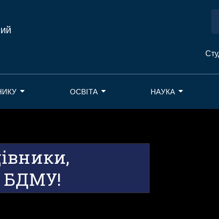
ний
Сту
НИКУ
ОСВІТА
НАУКА
івники,
и БДМУ!