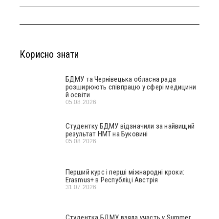
Корисно знати
БДМУ та Чернівецька обласна рада
розширюють співпрацю у сфері медицини
й освіти
05.08.2026
Студентку БДМУ відзначили за найвищий
результат НМТ на Буковині
05.08.2026
Перший курс і перші міжнародні кроки:
Erasmus+ в Республіці Австрія
31.07.2026
Студентка БДМУ взяла участь у Summer