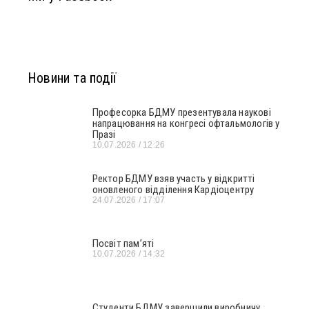
Новини та події
Професорка БДМУ презентувала наукові
напрацювання на конгресі офтальмологів у
Празі
10.07.2026
12:26
Ректор БДМУ взяв участь у відкритті
оновленого відділення Кардіоцентру
24.07.2026
17:07
Посвіт пам’яті
10.07.2026
14:32
Студенти БДМУ завершили виробничу