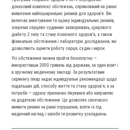
доказовий комплекс обстежень, спрямований на раннє
виявлення найпоширеніших ризиків для здоров’я. Він
включає анкетування та оцінку індивідуальних ризиків,
зокрема серцево-судинних захворювань, цукрового
діабету 2 типу та стану психічного здоров’я, а також
фізикальне обстеження і лабораторні дослідження, які
дозволяють оцінити роботу серця, судин і нирок.
Усі обстеження можна пройти безоплатно —
використавши 2000 гривень від держави, за один візит і
в зручному медичному закладі. За результатами
скринінгу лікар надає індивідуальні рекомендації щодо
подальших дій, способу життя та стану здоров’я, а за
потреби — одразу призначає лікування або направляє
на додаткові обстеження. Це дозволяє своєчасно
виявити ризики чи ранні порушення, взяти їх під
медичний нагляд і запобігти розвитку ускладнень.