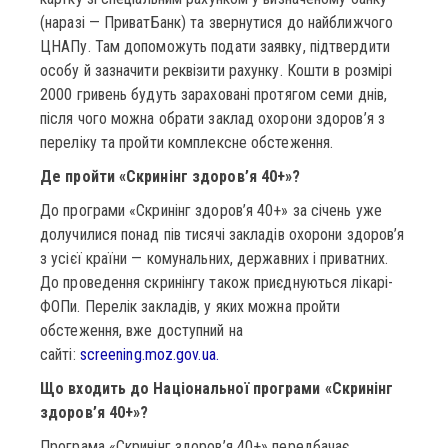
(наразі — ПриватБанк) та звернутися до найближчого
ЦНАПу. Там допоможуть подати заявку, підтвердити
особу й зазначити реквізити рахунку. Кошти в розмірі
2000 гривень будуть зараховані протягом семи днів,
після чого можна обрати заклад охорони здоров’я з
переліку та пройти комплексне обстеження.
Де пройти «Скринінг здоров’я 40+»?
До програми «Скринінг здоров’я 40+» за січень уже
долучилися понад пів тисячі закладів охорони здоров’я
з усієї країни — комунальних, державних і приватних.
До проведення скринінгу також приєднуються лікарі-
ФОПи. Перелік закладів, у яких можна пройти
обстеження, вже доступний на
сайті:
screening.moz.gov.ua.
Що входить до Національної програми «Скринінг
здоров’я 40+»?
Програма «Скринінг здоров’я 40+» передбачає