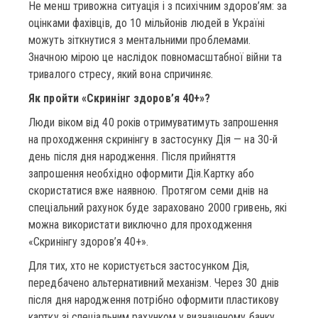
Не менш тривожна ситуація і з психічним здоров’ям: за
оцінками фахівців, до 10 мільйонів людей в Україні
можуть зіткнутися з ментальними проблемами.
Значною мірою це наслідок повномасштабної війни та
тривалого стресу, який вона спричиняє.
Як пройти «Скринінг здоров’я 40+»?
Люди віком від 40 років отримуватимуть запрошення
на проходження скринінгу в застосунку Дія — на 30-й
день після дня народження. Після прийняття
запрошення необхідно оформити Дія.Картку або
скористатися вже наявною. Протягом семи днів на
спеціальний рахунок буде зараховано 2000 гривень, які
можна використати виключно для проходження
«Скринінгу здоров’я 40+».
Для тих, хто не користується застосунком Дія,
передбачено альтернативний механізм. Через 30 днів
після дня народження потрібно оформити пластикову
картку зі спеціальним рахунком у визначеному банку