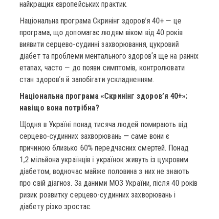
найкращих європейських практик.
Національна програма Скринінг здоров’я 40+ — це
програма, що допомагає людям віком від 40 років
виявити серцево-судинні захворювання, цукровий
діабет та проблеми ментального здоровʼя ще на ранніх
етапах, часто — до появи симптомів, контролювати
стан здоров’я й запобігати ускладненням.
Національна програма «Скринінг здоров’я 40+»:
навіщо вона потрібна?
Щодня в Україні понад тисяча людей помирають від
серцево-судинних захворювань — саме вони є
причиною близько 60% передчасних смертей. Понад
1,2 мільйона українців і українок живуть із цукровим
діабетом, водночас майже половина з них не знають
про свій діагноз. За даними МОЗ України, після 40 років
ризик розвитку серцево-судинних захворювань і
діабету різко зростає.