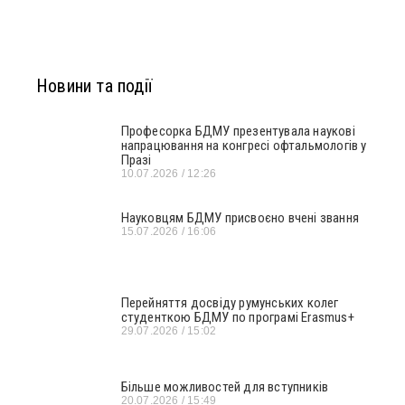
Новини та події
Професорка БДМУ презентувала наукові
напрацювання на конгресі офтальмологів у
Празі
10.07.2026
12:26
Науковцям БДМУ присвоєно вчені звання
15.07.2026
16:06
Перейняття досвіду румунських колег
студенткою БДМУ по програмі Erasmus+
29.07.2026
15:02
Більше можливостей для вступників
20.07.2026
15:49