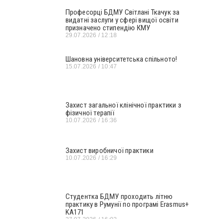
Професорці БДМУ Світлані Ткачук за
видатні заслуги у сфері вищої освіти
призначено стипендію КМУ
29.07.2026
12:18
Шановна університетська спільното!
15.07.2026
10:47
Захист загальної клінічної практики з
фізичної терапії
10.07.2026
16:36
Захист виробничої практики
10.07.2026
16:29
Студентка БДМУ проходить літню
практику в Румунії по програмі Erasmus+
KA171