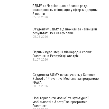
БДМУ та Чернівецька обласна рада
розширюють співпрацю у сфері медицини
й освіти
05.08.2026
Студентку БДМУ відзначили за найвищий
результат НМТ на Буковині
05.08.2026
Перший курс і перші міжнародні кроки:
Erasmus+ в Республіці Австрія
31.07.2026
Студентка БДМУ взяла участь у Summer
School of Preventive Medicine за програмою
NAWA
30.07.2026
Нові горизонти мовної та культурної
мобільності в Австрії за програмою
Erasmus+