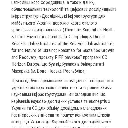
навколишнього середовища, а також даних,
обчислювальних технологій та цифрових дослідницьких
інфраструктур «Дослідницькі інфраструктури для
майбутнього України: дорожня карта сталого
зростання та відновлення» (Thematic Summit on Health
& Food, Environment, and Data, Computing & Digital
Research Infrastructures of the Research Infrastructures
for the Future of Ukraine: Roadmap for Sustained Growth
and Recovery) проєкту RIFF рамкової програми ЄС
Horizon Europe, що був відбувався в Університеті
Масарика (м. Брно, Чеська Республіка).
Цей захід був спрямований на зміцнення співпраці між
українською науковою спільнотою та європейськими
науковими інфраструктурами. Він об’єднав вчених,
керівників науково-дослідних установ та експертів з
України та ЄС для обміну досвідом, налагодження
партнерських відносин та пошуку конкретних шляхів
інтеграції України до Європейського дослідницького