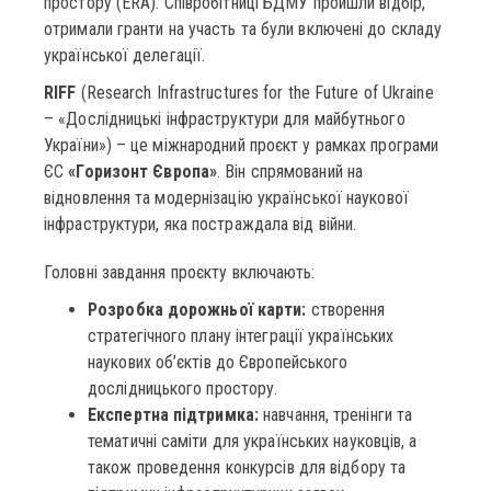
простору (ERA). Співробітниці БДМУ пройшли відбір,
отримали гранти на участь та були включені до складу
української делегації.
RIFF
(Research Infrastructures for the Future of Ukraine
– «Дослідницькі інфраструктури для майбутнього
України») – це міжнародний проєкт у рамках програми
ЄС
«Горизонт Європа»
. Він спрямований на
відновлення та модернізацію української наукової
інфраструктури, яка постраждала від війни.
Головні завдання проєкту включають:
Розробка дорожньої карти:
створення
стратегічного плану інтеграції українських
наукових об’єктів до Європейського
дослідницького простору.
Експертна підтримка:
навчання, тренінги та
тематичні саміти для українських науковців, а
також проведення конкурсів для відбору та