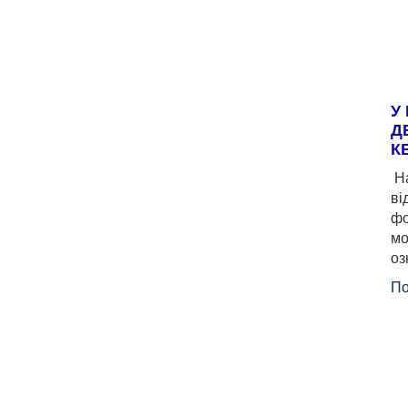
У
Д
К
На
ві
фо
мо
оз
По