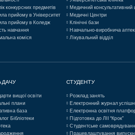
ік конкурсних предметів
Медичний консультативний 
ла прийому в Університет
Медичні Центри
ла прийому в Коледж
Клінічні бази
сть навчання
Навчально-виробнича аптек
альна коміся
Лікувальний відділ
АДАЧУ
СТУДЕНТУ
арти вищої освіти
Розклад занять
льні плани
Електронний журнал успішн
ативна база
Електронна освітня платфо
алог Бібліотеки
Підготовка до ЛІІ “Крок”
отека
Студентське самоврядуван
ародження
Працевлаштування випускн