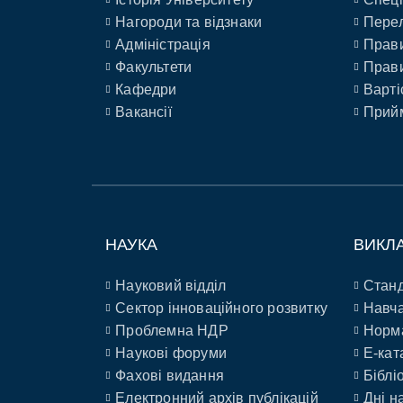
Нагороди та відзнаки
Перел
Адміністрація
Прави
Факультети
Прави
Кафедри
Варті
Вакансії
Прийм
НАУКА
ВИКЛ
Науковий відділ
Станд
Сектор інноваційного розвитку
Навча
Проблемна НДР
Норм
Наукові форуми
E-кат
Фахові видання
Біблі
Електронний архів публікацій
Дні н