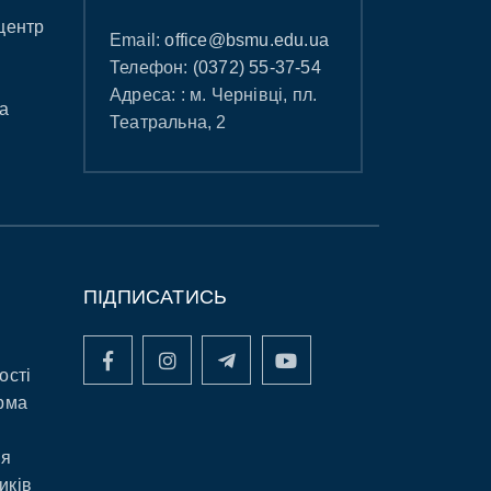
центр
Email:
office@bsmu.edu.ua
Телефон:
(0372) 55-37-54
Адреса: : м. Чернівці, пл.
а
Театральна, 2
ПІДПИСАТИСЬ
ості
рма
ня
иків