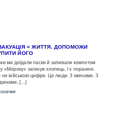
ВАКУАЦІЯ = ЖИТТЯ. ДОПОМОЖИ
УПИТИ ЙОГО
ки ми доїдали паски й запивали компотом
у «Мороку» загинув хлопець. І є поранені.
 не військові цифри. Це люди. З іменами. З
динами, […]
значки