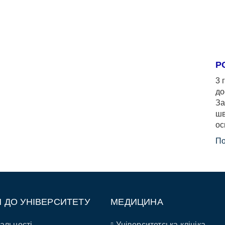
Р
3 
до
За
шв
ос
По
П ДО УНІВЕРСИТЕТУ
МЕДИЦИНА
альності
Університетська клініка