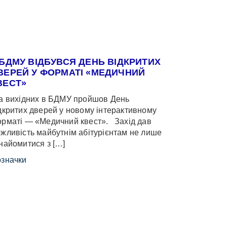
 БДМУ ВІДБУВСЯ ДЕНЬ ВІДКРИТИХ
ВЕРЕЙ У ФОРМАТІ «МЕДИЧНИЙ
ВЕСТ»
 вихідних в БДМУ пройшов День
дкритих дверей у новому інтерактивному
рматі — «Медичний квест». Захід дав
жливість майбутнім абітурієнтам не лише
найомитися з […]
значки