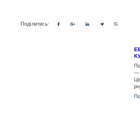
Поділитись:
Е
К
По
— 
Це
ро
По