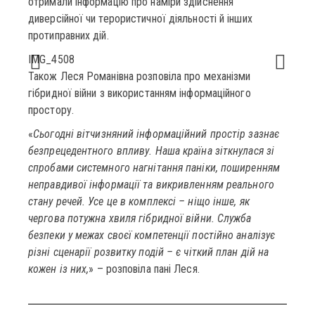
отримали інформацію про наміри здійснення
диверсійної чи терористичної діяльності й інших
протиправних дій.
IMG_4508
IMG_
Також Леся Романівна розповіла про механізми
гібридної війни з використанням інформаційного
простору.
«
Сьогодні вітчизняний інформаційний простір зазнає
безпрецедентного впливу. Наша країна зіткнулася зі
спробами системного нагнітання паніки, поширенням
неправдивої інформації та викривленням реального
стану речей. Усе це в комплексі – ніщо інше, як
чергова потужна хвиля гібридної війни. Служба
безпеки у межах своєї компетенції постійно аналізує
різні сценарії розвитку подій – є чіткий план дій на
кожен із них,
» – розповіла пані Леся.