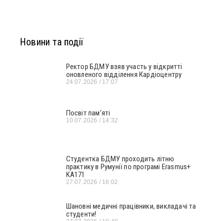
Новини та події
Ректор БДМУ взяв участь у відкритті
оновленого відділення Кардіоцентру
24.07.2026
17:07
Посвіт пам’яті
10.07.2026
14:32
Студентка БДМУ проходить літню
практику в Румунії по програмі Erasmus+
KA171
27.07.2026
16:02
Шановні медичні працівники, викладачі та
студенти!