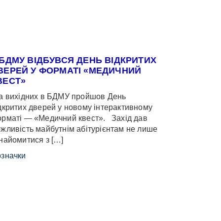
 БДМУ ВІДБУВСЯ ДЕНЬ ВІДКРИТИХ
ВЕРЕЙ У ФОРМАТІ «МЕДИЧНИЙ
ВЕСТ»
 вихідних в БДМУ пройшов День
дкритих дверей у новому інтерактивному
рматі — «Медичний квест». Захід дав
жливість майбутнім абітурієнтам не лише
найомитися з […]
значки