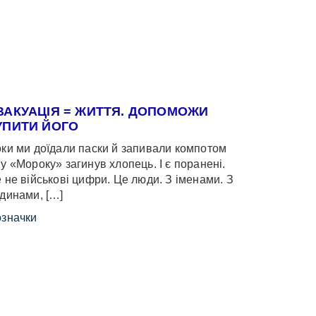
ВАКУАЦІЯ = ЖИТТЯ. ДОПОМОЖИ
УПИТИ ЙОГО
ки ми доїдали паски й запивали компотом
у «Мороку» загинув хлопець. І є поранені.
 не військові цифри. Це люди. З іменами. З
динами, […]
значки