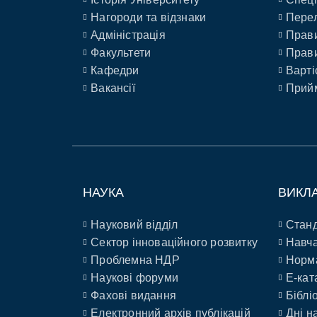
Нагороди та відзнаки
Перел
Адміністрація
Прави
Факультети
Прави
Кафедри
Варті
Вакансії
Прийм
НАУКА
ВИКЛ
Науковий відділ
Станд
Сектор інноваційного розвитку
Навча
Проблемна НДР
Норм
Наукові форуми
E-кат
Фахові видання
Біблі
Електронний архів публікацій
Дні н