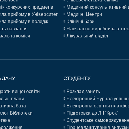
ік конкурсних предметів
Медичний консультативний 
ла прийому в Університет
Медичні Центри
ла прийому в Коледж
Клінічні бази
сть навчання
Навчально-виробнича аптек
альна коміся
Лікувальний відділ
АДАЧУ
СТУДЕНТУ
арти вищої освіти
Розклад занять
льні плани
Електронний журнал успішн
ативна база
Електронна освітня платфо
алог Бібліотеки
Підготовка до ЛІІ “Крок”
отека
Студентське самоврядуван
ародження
Працевлаштування випускн