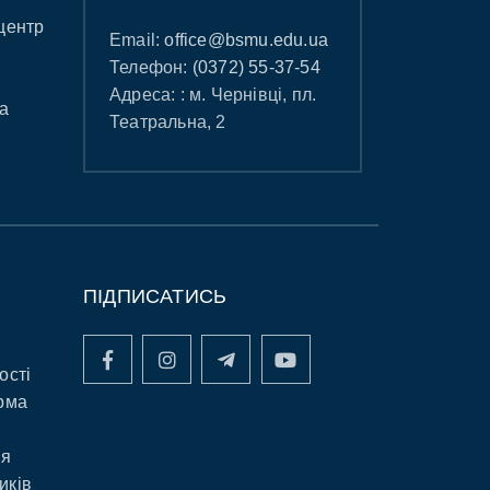
центр
Email:
office@bsmu.edu.ua
Телефон:
(0372) 55-37-54
Адреса: : м. Чернівці, пл.
а
Театральна, 2
ПІДПИСАТИСЬ
ості
рма
ня
иків