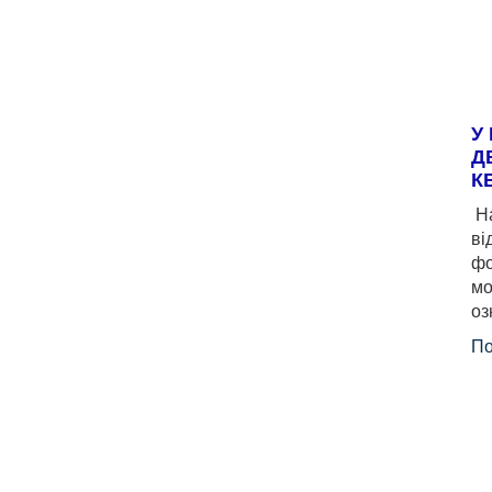
У
Д
К
На
ві
фо
мо
оз
По