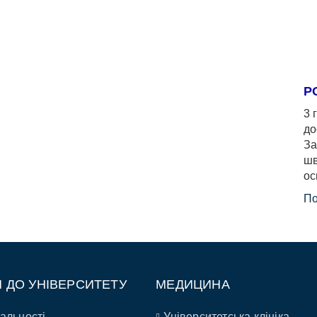
Р
3 
до
За
шв
ос
По
П ДО УНІВЕРСИТЕТУ
МЕДИЦИНА
альності
Університетська клініка