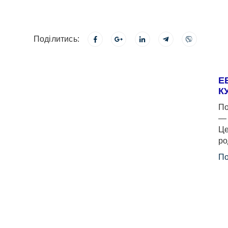
Поділитись:
Е
К
По
— 
Це
ро
По