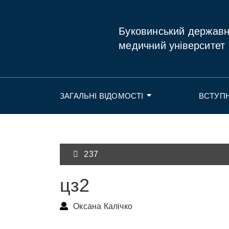
Буковинський держав
медичний університет
ЗАГАЛЬНІ ВІДОМОСТІ
ВСТУП
237
цз2
Оксана Калічко