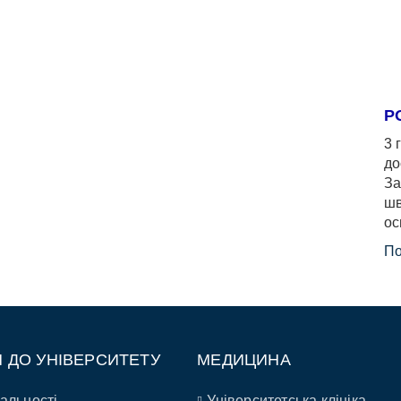
Р
3 
до
За
шв
ос
По
П ДО УНІВЕРСИТЕТУ
МЕДИЦИНА
альності
Університетська клініка