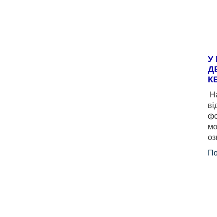
У
Д
К
На
ві
фо
мо
оз
По