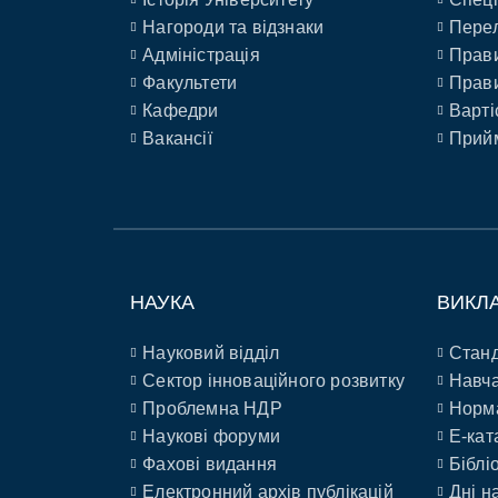
Нагороди та відзнаки
Перел
Адміністрація
Прави
Факультети
Прави
Кафедри
Варті
Вакансії
Прийм
НАУКА
ВИКЛ
Науковий відділ
Станд
Сектор інноваційного розвитку
Навча
Проблемна НДР
Норм
Наукові форуми
E-кат
Фахові видання
Біблі
Електронний архів публікацій
Дні н