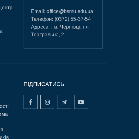
центр
Email:
office@bsmu.edu.ua
Телефон:
(0372) 55-37-54
Адреса: : м. Чернівці, пл.
а
Театральна, 2
ПІДПИСАТИСЬ
ості
рма
ня
иків