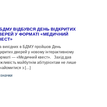
 БДМУ ВІДБУВСЯ ДЕНЬ ВІДКРИТИХ
ВЕРЕЙ У ФОРМАТІ «МЕДИЧНИЙ
ВЕСТ»
 вихідних в БДМУ пройшов День
дкритих дверей у новому інтерактивному
рматі — «Медичний квест». Захід дав
жливість майбутнім абітурієнтам не лише
найомитися з […]
значки