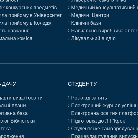
ік конкурсних предметів
Медичний консультативний 
ла прийому в Університет
Медичні Центри
ла прийому в Коледж
Клінічні бази
сть навчання
Навчально-виробнича аптек
альна коміся
Лікувальний відділ
АДАЧУ
СТУДЕНТУ
арти вищої освіти
Розклад занять
льні плани
Електронний журнал успішн
ативна база
Електронна освітня платфо
алог Бібліотеки
Підготовка до ЛІІ “Крок”
отека
Студентське самоврядуван
ародження
Працевлаштування випускн