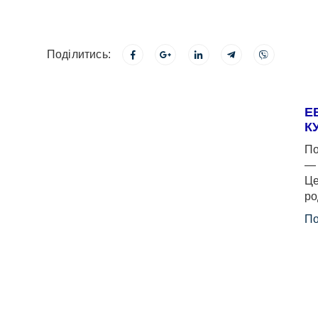
Поділитись:
Е
К
По
— 
Це
ро
По