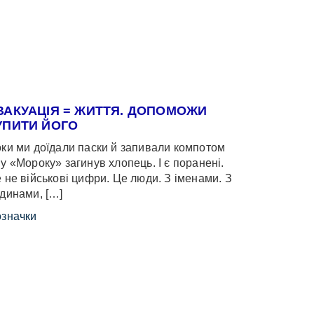
ВАКУАЦІЯ = ЖИТТЯ. ДОПОМОЖИ
УПИТИ ЙОГО
ки ми доїдали паски й запивали компотом
у «Мороку» загинув хлопець. І є поранені.
 не військові цифри. Це люди. З іменами. З
динами, […]
значки