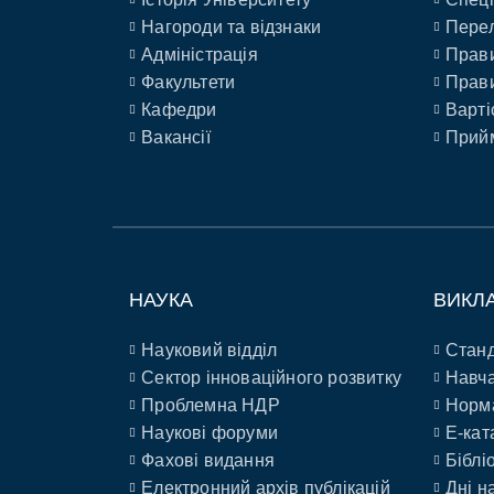
Нагороди та відзнаки
Перел
Адміністрація
Прави
Факультети
Прави
Кафедри
Варті
Вакансії
Прийм
НАУКА
ВИКЛ
Науковий відділ
Станд
Сектор інноваційного розвитку
Навча
Проблемна НДР
Норм
Наукові форуми
E-кат
Фахові видання
Біблі
Електронний архів публікацій
Дні н