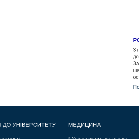
Р
3 
до
За
шв
ос
По
П ДО УНІВЕРСИТЕТУ
МЕДИЦИНА
альності
Університетська клініка